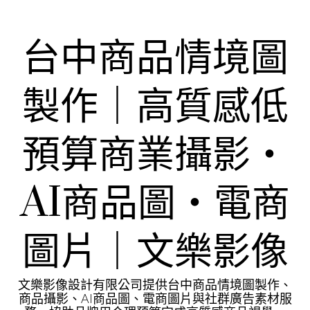
Skip
to
content
台中商品情境圖
製作｜高質感低
預算商業攝影・
AI商品圖・電商
圖片｜文樂影像
文樂影像設計有限公司提供台中商品情境圖製作、
商品攝影、AI商品圖、電商圖片與社群廣告素材服