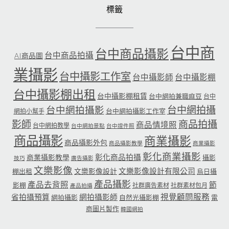
標籤
台中商
台中商品攝影
台中商品拍攝
AI商品圖
業攝影
台中攝影工作室
台中攝影師
台中攝影棚
台中攝影棚出租
台中攝影棚租賃
台中網拍兼職麻豆
台中
台中網拍攝
台中網拍攝影
台中網拍攝影工作室
網拍小幫手
影師
商品拍攝
商品情境照
台中網拍教學
台中網拍景點
台中證件照
商品攝影
商業攝影
商品攝影外包
商品攝影教學
商業攝影
彰化商業攝影
彰化商品拍攝
商業攝影教學
攝影
技巧
廣告攝影
文樂影像
文樂影像設計有限公司
文樂影像設計
棚出租
烏日攝
產品攝影
產品去背照
節
影棚
社群廣告素材
社群素材包月
產品拍攝
省拍攝預算
網拍攝影師
視覺顧問服務
網拍攝影
自然光攝影棚
電
商圖片製作
韓國網拍