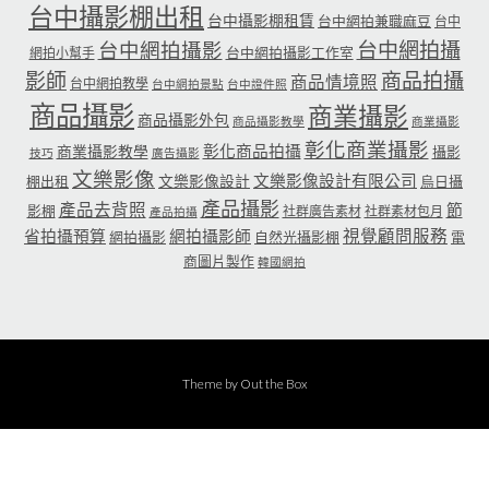
台中攝影棚出租
台中攝影棚租賃
台中網拍兼職麻豆
台中
台中網拍攝
台中網拍攝影
台中網拍攝影工作室
網拍小幫手
影師
商品拍攝
商品情境照
台中網拍教學
台中網拍景點
台中證件照
商品攝影
商業攝影
商品攝影外包
商品攝影教學
商業攝影
彰化商業攝影
彰化商品拍攝
商業攝影教學
攝影
技巧
廣告攝影
文樂影像
文樂影像設計有限公司
文樂影像設計
棚出租
烏日攝
產品攝影
產品去背照
節
影棚
社群廣告素材
社群素材包月
產品拍攝
省拍攝預算
網拍攝影師
視覺顧問服務
網拍攝影
自然光攝影棚
電
商圖片製作
韓國網拍
Theme by
Out the Box