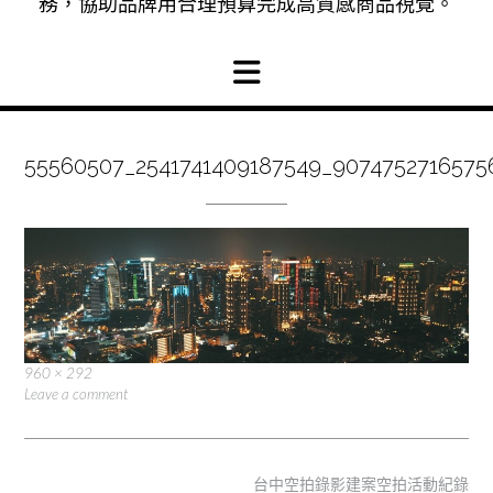
務，協助品牌用合理預算完成高質感商品視覺。
55560507_2541741409187549_907475271657
Full
960 × 292
size
Leave a comment
Post
台中空拍錄影建案空拍活動紀錄