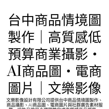
Skip
to
content
台中商品情境圖
製作｜高質感低
預算商業攝影・
AI商品圖・電商
圖片｜文樂影像
文樂影像設計有限公司提供台中商品情境圖製作、
商品攝影、AI商品圖、電商圖片與社群廣告素材服