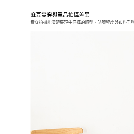
麻豆實穿與單品拍攝差異
實穿拍攝能清楚展現牛仔褲的版型、貼腿程度與布料垂