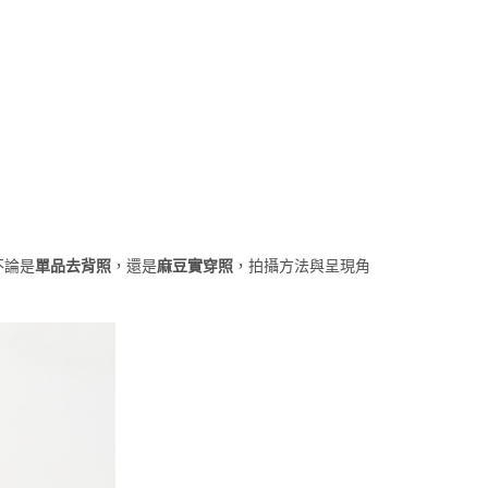
不論是
單品去背照
，還是
麻豆實穿照
，拍攝方法與呈現角