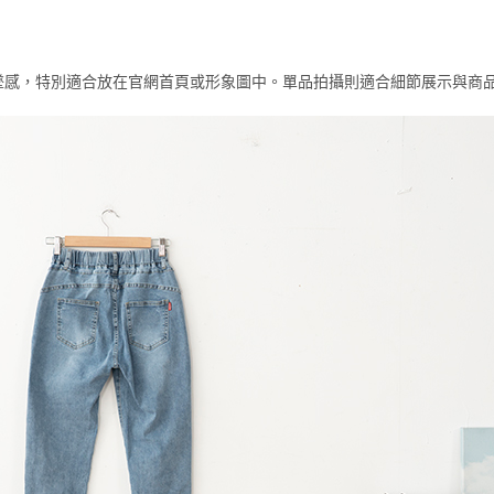
墜感，特別適合放在官網首頁或形象圖中。單品拍攝則適合細節展示與商