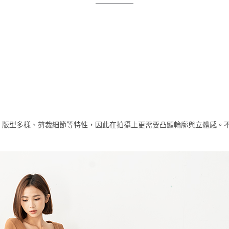
、版型多樣、剪裁細節等特性，因此在拍攝上更需要凸顯輪廓與立體感。