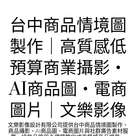
Skip
to
content
台中商品情境圖
製作｜高質感低
預算商業攝影・
AI商品圖・電商
圖片｜文樂影像
文樂影像設計有限公司提供台中商品情境圖製作、
商品攝影、AI商品圖、電商圖片與社群廣告素材服