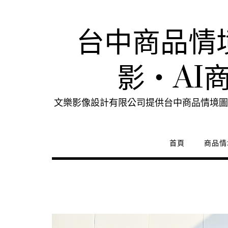
Skip
to
content
台中商品情
影・AI
文樂影像設計有限公司提供台中商品情境圖
首頁
商品情