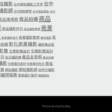
台中
拍攝影
台中網拍攝影工作室
攝影師
台中網拍教學
台中網拍景點
台中
商品
商品拍攝
商品情境照
影
商業
商品攝影外包
商品攝影教學
影
彰
商業攝影教學
商業攝影技巧
廣告攝影
彰化商業攝影
品拍攝
攝影棚出租
影像
文樂影像設計
文樂影像設計
公司
產品去背照
烏日攝影棚
產品拍攝
攝影
節省
社群廣告素材
社群素材包月
預算
網拍攝影師
網拍攝影
自然光攝影
覺顧問服務
電商圖片製作
韓國網拍
Theme by
Out the Box