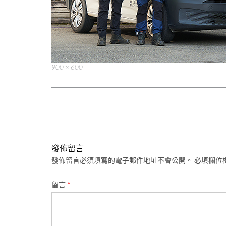
Full
900 × 600
size
Post
navigation
發佈留言
發佈留言必須填寫的電子郵件地址不會公開。
必填欄位
留言
*