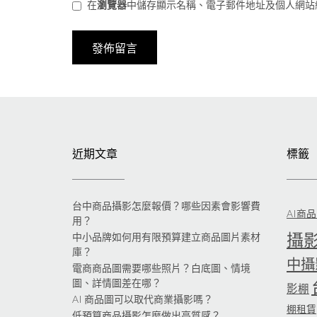
在
瀏覽器
中儲存顯示名稱、電子郵件地址及個人網站
近期文章
標籤
台中商品攝影怎麼報價？哪些因素會影響費
AI商
用？
攝
中小品牌如何用有限預算建立商品圖片素材
庫？
中攝
電商商品圖需要哪些照片？白底圖、情境
圖、詳情圖差在哪？
影棚
AI 商品圖可以取代商業攝影嗎？
棚租賃
低預算商品攝影怎麼做出高質感？