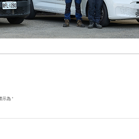
標示為
*