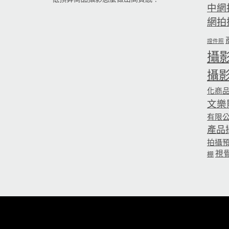
中網
網拍
證件照
攝
攝
化商
文樂
有限
產品
拍攝
視
棚