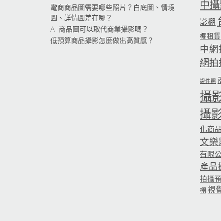
中攝
電商商品圖需要哪些照片？白底圖、情境
圖、詳情圖差在哪？
影棚
AI 商品圖可以取代商業攝影嗎？
棚租賃
低預算商品攝影怎麼做出高質感？
中網
網拍
證件照
攝
攝
化商
文樂
有限
產品
拍攝
視
棚