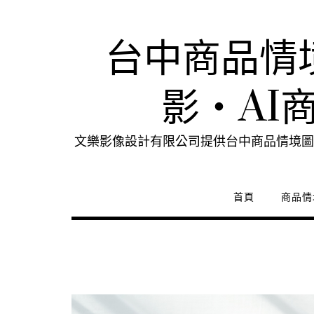
Skip
to
content
台中商品情
影・AI
文樂影像設計有限公司提供台中商品情境圖
首頁
商品情