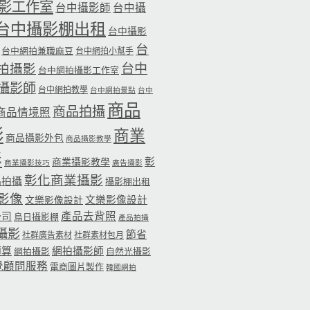
影工作室
台中攝影師
台中攝
台中攝影棚出租
台中攝影
台
台中網拍兼職麻豆
台中網拍小幫手
台中
拍攝影
台中網拍攝影工作室
攝影師
台中網拍教學
台中網拍景點
台中
商品
商品拍攝
商品情境照
影
商業
商品攝影外包
商品攝影教學
影
彰
商業攝影教學
商業攝影技巧
廣告攝影
彰化商業攝影
品拍攝
攝影棚出租
影像
文樂影像設計
文樂影像設計
公司
產品去背照
烏日攝影棚
產品拍攝
攝影
節省
社群廣告素材
社群素材包月
預算
網拍攝影師
網拍攝影
自然光攝影
覺顧問服務
電商圖片製作
韓國網拍