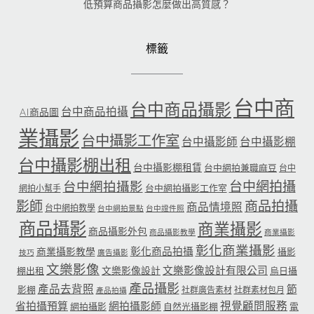
低預算商品攝影怎麼做出高質感？
標籤
台中商
台中商品攝影
台中商品拍攝
AI商品圖
業攝影
台中攝影工作室
台中攝影師
台中攝影棚
台中攝影棚出租
台中攝影棚租賃
台中網拍兼職麻豆
台中
台中網拍攝
台中網拍攝影
台中網拍攝影工作室
網拍小幫手
影師
商品拍攝
商品情境照
台中網拍教學
台中網拍景點
台中證件照
商品攝影
商業攝影
商品攝影外包
商品攝影教學
商業攝影
彰化商業攝影
彰化商品拍攝
商業攝影教學
攝影
技巧
廣告攝影
文樂影像
文樂影像設計有限公司
文樂影像設計
棚出租
烏日攝
產品攝影
產品去背照
節
影棚
社群廣告素材
社群素材包月
產品拍攝
省拍攝預算
網拍攝影師
視覺顧問服務
網拍攝影
自然光攝影棚
電