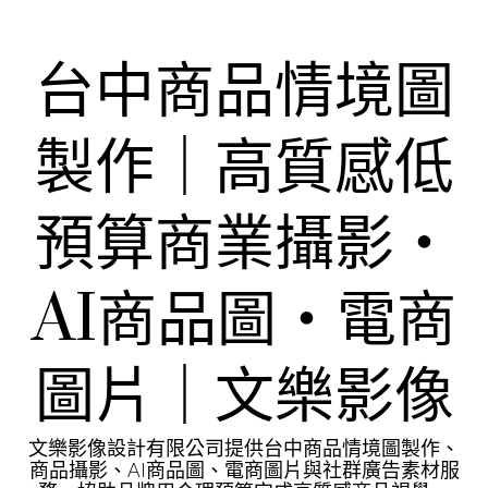
Skip
to
content
台中商品情境圖
製作｜高質感低
預算商業攝影・
AI商品圖・電商
圖片｜文樂影像
文樂影像設計有限公司提供台中商品情境圖製作、
商品攝影、AI商品圖、電商圖片與社群廣告素材服