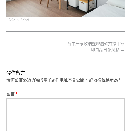
Full
2048 × 1366
size
Post
台中居家收納整理層架拍攝｜無
navigation
印良品日系風格
→
發佈留言
發佈留言必須填寫的電子郵件地址不會公開。
必填欄位標示為
*
留言
*