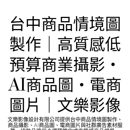
Skip
to
content
台中商品情境圖
製作｜高質感低
預算商業攝影・
AI商品圖・電商
圖片｜文樂影像
文樂影像設計有限公司提供台中商品情境圖製作、
商品攝影、AI商品圖、電商圖片與社群廣告素材服