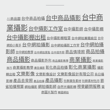
台中商
台中商品攝影
台中商品拍攝
AI商品圖
業攝影
台中攝影工作室
台中攝影師
台中攝影棚
台中攝影棚出租
台中攝影棚租賃
台中網拍兼職麻豆
台中
台中網拍攝
台中網拍攝影
台中網拍攝影工作室
網拍小幫手
影師
商品拍攝
商品情境照
台中網拍教學
台中網拍景點
台中證件照
商品攝影
商業攝影
商品攝影外包
商品攝影教學
商業攝影
彰化商業攝影
彰化商品拍攝
商業攝影教學
攝影
技巧
廣告攝影
文樂影像
文樂影像設計有限公司
文樂影像設計
棚出租
烏日攝
產品攝影
產品去背照
節
影棚
社群廣告素材
社群素材包月
產品拍攝
省拍攝預算
網拍攝影師
視覺顧問服務
網拍攝影
自然光攝影棚
電
商圖片製作
韓國網拍