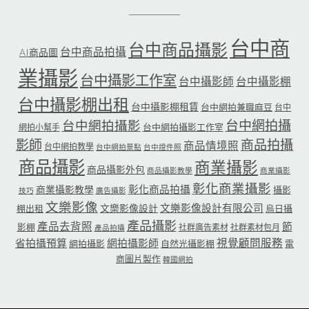
台中商
台中商品攝影
台中商品拍攝
AI商品圖
業攝影
台中攝影工作室
台中攝影師
台中攝影棚
台中攝影棚出租
台中攝影棚租賃
台中網拍兼職麻豆
台中
台中網拍攝
台中網拍攝影
台中網拍攝影工作室
網拍小幫手
影師
商品拍攝
商品情境照
台中網拍教學
台中網拍景點
台中證件照
商品攝影
商業攝影
商品攝影外包
商品攝影教學
商業攝影
彰化商業攝影
彰化商品拍攝
商業攝影教學
攝影
技巧
廣告攝影
文樂影像
文樂影像設計有限公司
文樂影像設計
棚出租
烏日攝
產品攝影
產品去背照
節
影棚
社群廣告素材
社群素材包月
產品拍攝
省拍攝預算
網拍攝影師
視覺顧問服務
網拍攝影
自然光攝影棚
電
商圖片製作
韓國網拍