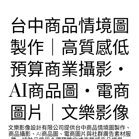
Skip
to
content
台中商品情境圖
製作｜高質感低
預算商業攝影・
AI商品圖・電商
圖片｜文樂影像
文樂影像設計有限公司提供台中商品情境圖製作、
商品攝影、AI商品圖、電商圖片與社群廣告素材服