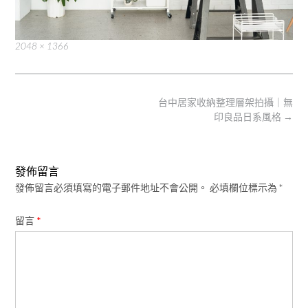
Full
2048 × 1366
size
Post
台中居家收納整理層架拍攝｜無
navigation
印良品日系風格
→
發佈留言
發佈留言必須填寫的電子郵件地址不會公開。
必填欄位標示為
*
留言
*