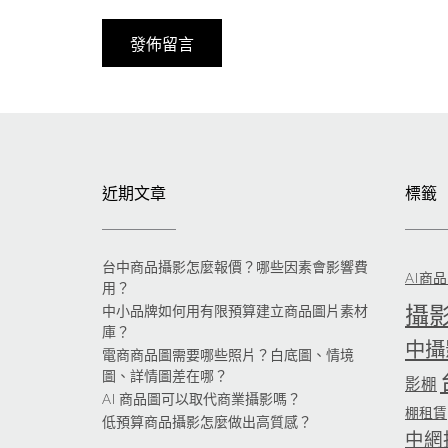
近期文章
標籤
台中商品攝影怎麼報價？哪些因素會影響費
AI商
用？
攝
中小品牌如何用有限預算建立商品圖片素材
庫？
中攝
電商商品圖需要哪些照片？白底圖、情境
圖、詳情圖差在哪？
影棚
AI 商品圖可以取代商業攝影嗎？
棚租賃
低預算商品攝影怎麼做出高質感？
中網