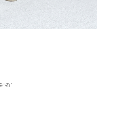
標示為
*