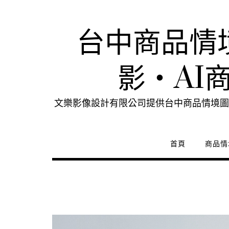
Skip
to
content
台中商品情
影・AI
文樂影像設計有限公司提供台中商品情境圖
首頁
商品情