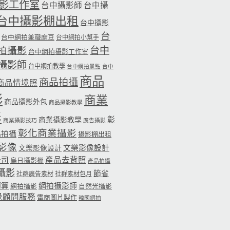
影工作室
台中攝影師
台中攝
台中攝影棚出租
台中攝影
台
台中網拍兼職麻豆
台中網拍小幫手
台中
拍攝影
台中網拍攝影工作室
攝影師
台中網拍教學
台中網拍景點
台中
商品
商品拍攝
商品情境照
影
商業
商品攝影外包
商品攝影教學
影
彰
商業攝影教學
商業攝影技巧
廣告攝影
彰化商業攝影
品拍攝
攝影棚出租
影像
文樂影像設計
文樂影像設計
公司
產品去背照
烏日攝影棚
產品拍攝
攝影
節省
社群廣告素材
社群素材包月
預算
網拍攝影師
網拍攝影
自然光攝影
覺顧問服務
電商圖片製作
韓國網拍