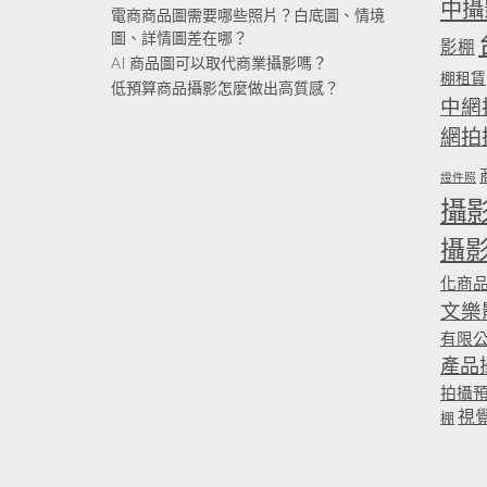
中攝
電商商品圖需要哪些照片？白底圖、情境
圖、詳情圖差在哪？
影棚
AI 商品圖可以取代商業攝影嗎？
棚租賃
低預算商品攝影怎麼做出高質感？
中網
網拍
證件照
攝
攝
化商
文樂
有限
產品
拍攝
視
棚