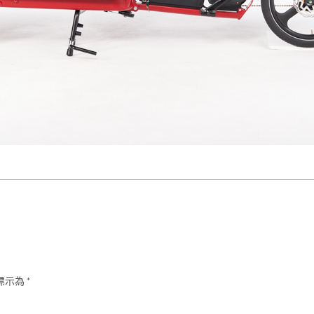
標示為
*