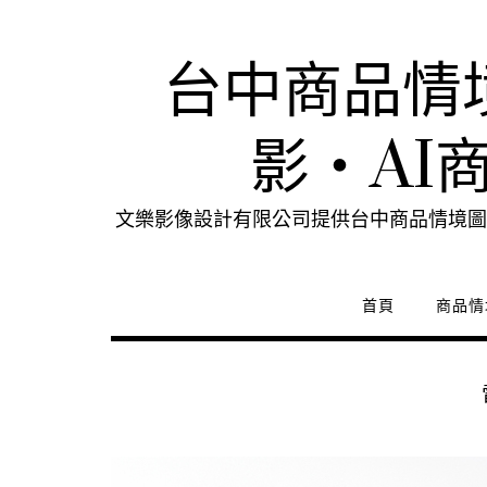
Skip
to
content
台中商品情
影・AI
文樂影像設計有限公司提供台中商品情境圖
首頁
商品情