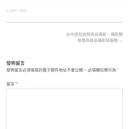
Full
1200 × 800
size
Post
台中皮包拍照商品攝影｜攝影棚
navigation
租借與商品攝影師服務
→
發佈留言
發佈留言必須填寫的電子郵件地址不會公開。
必填欄位標示為
*
留言
*