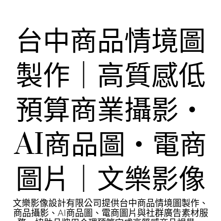
Skip
to
content
台中商品情境圖
製作｜高質感低
預算商業攝影・
AI商品圖・電商
圖片｜文樂影像
文樂影像設計有限公司提供台中商品情境圖製作、
商品攝影、AI商品圖、電商圖片與社群廣告素材服