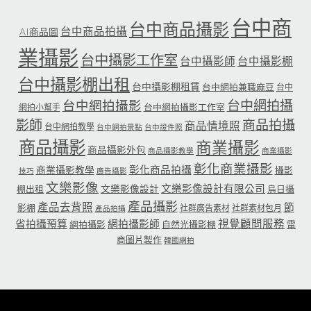
台中商
台中商品攝影
台中商品拍攝
AI商品圖
業攝影
台中攝影工作室
台中攝影師
台中攝影棚
台中攝影棚出租
台中攝影棚租賃
台中網拍兼職麻豆
台中
台中網拍攝
台中網拍攝影
台中網拍攝影工作室
網拍小幫手
影師
商品拍攝
商品情境照
台中網拍教學
台中網拍景點
台中證件照
商品攝影
商業攝影
商品攝影外包
商品攝影教學
商業攝影
彰化商業攝影
彰化商品拍攝
商業攝影教學
攝影
技巧
廣告攝影
文樂影像
文樂影像設計有限公司
文樂影像設計
棚出租
烏日攝
產品攝影
產品去背照
節
影棚
社群廣告素材
社群素材包月
產品拍攝
省拍攝預算
網拍攝影師
視覺顧問服務
網拍攝影
自然光攝影棚
電
商圖片製作
韓國網拍