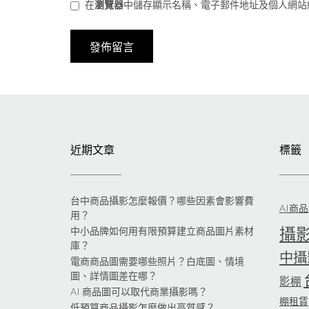
在
瀏覽器
中儲存顯示名稱、電子郵件地址及個人網站
近期文章
標籤
台中商品攝影怎麼報價？哪些因素會影響費
AI商
用？
攝
中小品牌如何用有限預算建立商品圖片素材
庫？
中攝
電商商品圖需要哪些照片？白底圖、情境
圖、詳情圖差在哪？
影棚
AI 商品圖可以取代商業攝影嗎？
棚租賃
低預算商品攝影怎麼做出高質感？