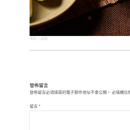
Full
900 × 600
size
Post
navigation
發佈留言
發佈留言必須填寫的電子郵件地址不會公開。
必填欄位
留言
*