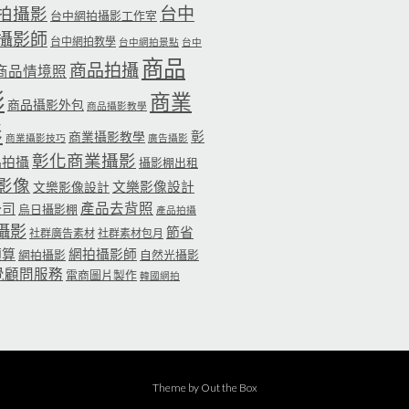
台中
拍攝影
台中網拍攝影工作室
攝影師
台中網拍教學
台中網拍景點
台中
商品
商品拍攝
商品情境照
影
商業
商品攝影外包
商品攝影教學
影
彰
商業攝影教學
商業攝影技巧
廣告攝影
彰化商業攝影
品拍攝
攝影棚出租
影像
文樂影像設計
文樂影像設計
公司
產品去背照
烏日攝影棚
產品拍攝
攝影
節省
社群廣告素材
社群素材包月
預算
網拍攝影師
網拍攝影
自然光攝影
覺顧問服務
電商圖片製作
韓國網拍
Theme by
Out the Box