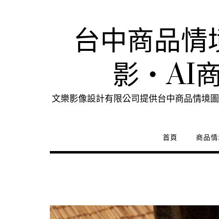
Skip
to
content
台中商品情
影・AI
文樂影像設計有限公司提供台中商品情境圖
首頁
商品情