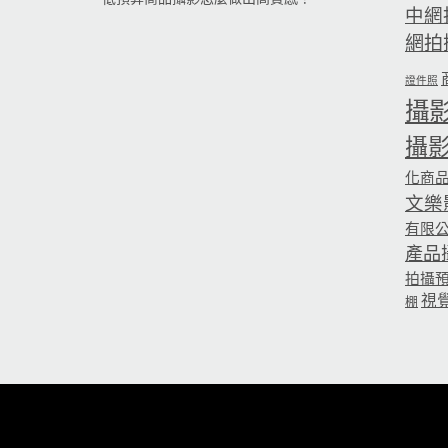
中網
網拍
證件照
攝
攝
化商
文樂
有限
產品
拍攝
視
棚