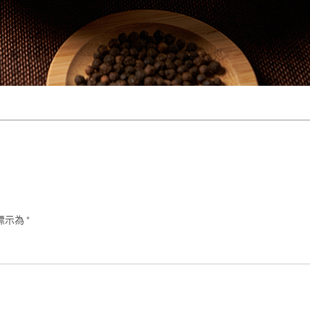
標示為
*