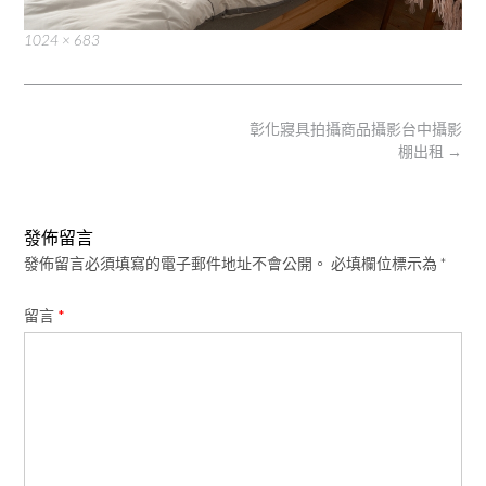
Full
1024 × 683
size
Post
彰化寢具拍攝商品攝影台中攝影
navigation
棚出租
→
發佈留言
發佈留言必須填寫的電子郵件地址不會公開。
必填欄位標示為
*
留言
*