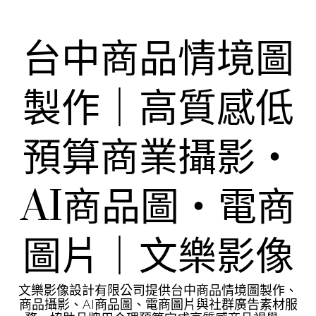
Skip
to
content
台中商品情境圖
製作｜高質感低
預算商業攝影・
AI商品圖・電商
圖片｜文樂影像
文樂影像設計有限公司提供台中商品情境圖製作、
商品攝影、AI商品圖、電商圖片與社群廣告素材服