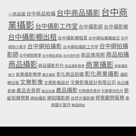
台中商
台中商品攝影
台中商品拍攝
AI商品圖
業攝影
台中攝影工作室
台中攝影師
台中攝影棚
台中攝影棚出租
台中攝影棚租賃
台中網拍兼職麻豆
台中
台中網拍攝
台中網拍攝影
台中網拍攝影工作室
網拍小幫手
影師
商品拍攝
商品情境照
台中網拍教學
台中網拍景點
台中證件照
商品攝影
商業攝影
商品攝影外包
商品攝影教學
商業攝影
彰化商業攝影
彰化商品拍攝
商業攝影教學
攝影
技巧
廣告攝影
文樂影像
文樂影像設計有限公司
文樂影像設計
棚出租
烏日攝
產品攝影
產品去背照
節
影棚
社群廣告素材
社群素材包月
產品拍攝
省拍攝預算
網拍攝影師
視覺顧問服務
網拍攝影
自然光攝影棚
電
商圖片製作
韓國網拍