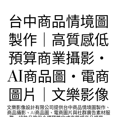
Skip
to
content
台中商品情境圖
製作｜高質感低
預算商業攝影・
AI商品圖・電商
圖片｜文樂影像
文樂影像設計有限公司提供台中商品情境圖製作、
商品攝影、AI商品圖、電商圖片與社群廣告素材服