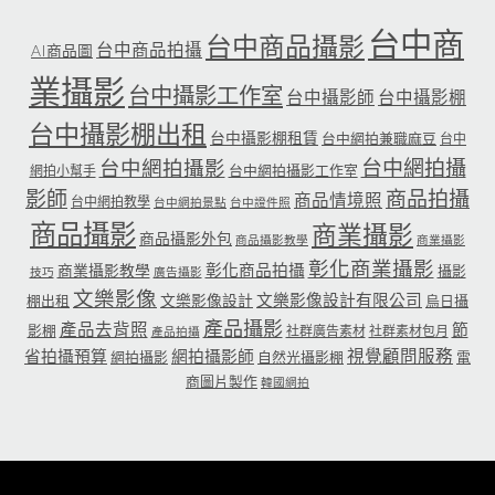
台中商
台中商品攝影
台中商品拍攝
AI商品圖
業攝影
台中攝影工作室
台中攝影師
台中攝影棚
台中攝影棚出租
台中攝影棚租賃
台中網拍兼職麻豆
台中
台中網拍攝
台中網拍攝影
台中網拍攝影工作室
網拍小幫手
影師
商品拍攝
商品情境照
台中網拍教學
台中網拍景點
台中證件照
商品攝影
商業攝影
商品攝影外包
商品攝影教學
商業攝影
彰化商業攝影
彰化商品拍攝
商業攝影教學
攝影
技巧
廣告攝影
文樂影像
文樂影像設計有限公司
文樂影像設計
棚出租
烏日攝
產品攝影
產品去背照
節
影棚
社群廣告素材
社群素材包月
產品拍攝
省拍攝預算
網拍攝影師
視覺顧問服務
網拍攝影
自然光攝影棚
電
商圖片製作
韓國網拍