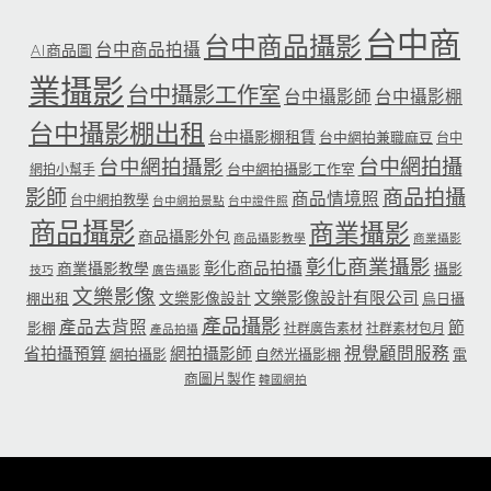
台中商
台中商品攝影
台中商品拍攝
AI商品圖
業攝影
台中攝影工作室
台中攝影師
台中攝影棚
台中攝影棚出租
台中攝影棚租賃
台中網拍兼職麻豆
台中
台中網拍攝
台中網拍攝影
台中網拍攝影工作室
網拍小幫手
影師
商品拍攝
商品情境照
台中網拍教學
台中網拍景點
台中證件照
商品攝影
商業攝影
商品攝影外包
商品攝影教學
商業攝影
彰化商業攝影
彰化商品拍攝
商業攝影教學
攝影
技巧
廣告攝影
文樂影像
文樂影像設計有限公司
文樂影像設計
棚出租
烏日攝
產品攝影
產品去背照
節
影棚
社群廣告素材
社群素材包月
產品拍攝
省拍攝預算
網拍攝影師
視覺顧問服務
網拍攝影
自然光攝影棚
電
商圖片製作
韓國網拍