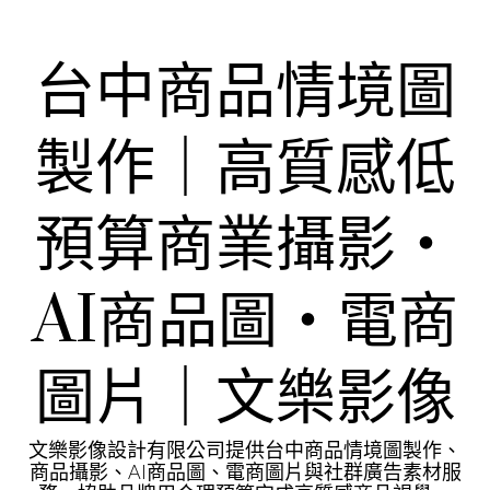
Skip
to
content
台中商品情境圖
製作｜高質感低
預算商業攝影・
AI商品圖・電商
圖片｜文樂影像
文樂影像設計有限公司提供台中商品情境圖製作、
商品攝影、AI商品圖、電商圖片與社群廣告素材服