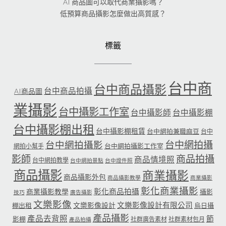
AI 商品圖可以取代商業攝影嗎？
低預算商品攝影怎麼做出高質感？
標籤
台中商
台中商品攝影
台中商品拍攝
AI商品圖
業攝影
台中攝影工作室
台中攝影師
台中攝影棚
台中攝影棚出租
台中攝影棚租賃
台中網拍兼職麻豆
台中
台中網拍攝
台中網拍攝影
台中網拍攝影工作室
網拍小幫手
影師
商品拍攝
商品情境照
台中網拍教學
台中網拍景點
台中證件照
商品攝影
商業攝影
商品攝影外包
商品攝影教學
商業攝影
彰化商業攝影
彰化商品拍攝
商業攝影教學
攝影
技巧
廣告攝影
文樂影像
文樂影像設計有限公司
文樂影像設計
棚出租
烏日攝
產品攝影
產品去背照
節
影棚
社群廣告素材
社群素材包月
產品拍攝