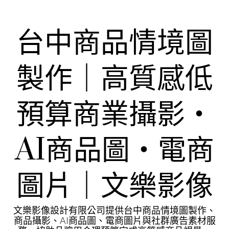
Skip
to
content
台中商品情境圖
製作｜高質感低
預算商業攝影・
AI商品圖・電商
圖片｜文樂影像
文樂影像設計有限公司提供台中商品情境圖製作、
商品攝影、AI商品圖、電商圖片與社群廣告素材服