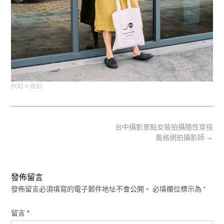
Full
800 × 800
size
Post
台中攝影景點女裝拍攝隨性穿搭
navigation
風格網拍攝影師
→
發佈留言
發佈留言必須填寫的電子郵件地址不會公開。
必填欄位標示為
*
留言
*