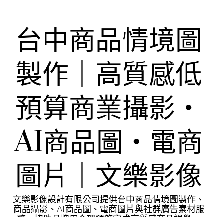
Skip
to
content
台中商品情境圖
製作｜高質感低
預算商業攝影・
AI商品圖・電商
圖片｜文樂影像
文樂影像設計有限公司提供台中商品情境圖製作、
商品攝影、AI商品圖、電商圖片與社群廣告素材服