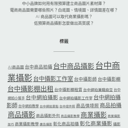
中小品牌如何用有限預算建立商品圖片素材庫？
電商商品圖需要哪些照片？白底圖、情境圖、詳情圖差在哪？
AI 商品圖可以取代商業攝影嗎？
低預算商品攝影怎麼做出高質感？
標籤
台中商
台中商品攝影
台中商品拍攝
AI商品圖
業攝影
台中攝影工作室
台中攝影師
台中攝影棚
台中攝影棚出租
台中攝影棚租賃
台中網拍兼職麻豆
台中
台中網拍攝
台中網拍攝影
台中網拍攝影工作室
網拍小幫手
影師
商品拍攝
商品情境照
台中網拍教學
台中網拍景點
台中證件照
商品攝影
商業攝影
商品攝影外包
商品攝影教學
商業攝影
彰化商業攝影
彰化商品拍攝
商業攝影教學
攝影
技巧
廣告攝影