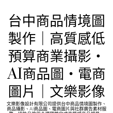
Skip
to
content
台中商品情境圖
製作｜高質感低
預算商業攝影・
AI商品圖・電商
圖片｜文樂影像
文樂影像設計有限公司提供台中商品情境圖製作、
商品攝影、AI商品圖、電商圖片與社群廣告素材服