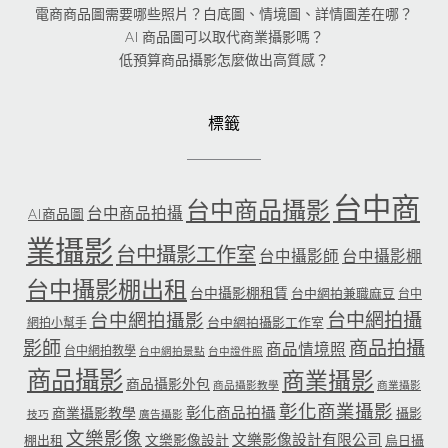
電商商品圖需要哪些照片？白底圖、情境圖、詳情圖差在哪？
AI 商品圖可以取代商業攝影嗎？
低預算商品攝影怎麼做出高質感？
標籤
台中商
台中商品攝影
台中商品拍攝
AI商品圖
業攝影
台中攝影工作室
台中攝影師
台中攝影棚
台中攝影棚出租
台中攝影棚租賃
台中網拍兼職麻豆
台中
台中網拍攝
台中網拍攝影
台中網拍攝影工作室
網拍小幫手
影師
商品拍攝
商品情境照
台中網拍教學
台中網拍景點
台中證件照
商品攝影
商業攝影
商品攝影外包
商品攝影教學
商業攝影
彰化商業攝影
彰化商品拍攝
商業攝影教學
攝影
技巧
廣告攝影
文樂影像
文樂影像設計有限公司
文樂影像設計
棚出租
烏日攝