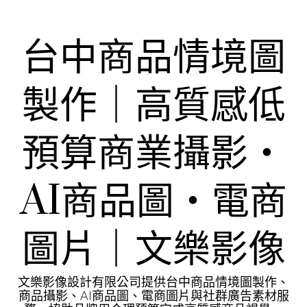
Skip
to
content
台中商品情境圖
製作｜高質感低
預算商業攝影・
AI商品圖・電商
圖片｜文樂影像
文樂影像設計有限公司提供台中商品情境圖製作、
商品攝影、AI商品圖、電商圖片與社群廣告素材服