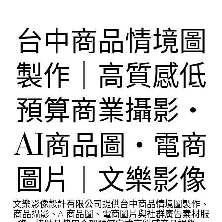
Skip
to
content
台中商品情境圖
製作｜高質感低
預算商業攝影・
AI商品圖・電商
圖片｜文樂影像
文樂影像設計有限公司提供台中商品情境圖製作、
商品攝影、AI商品圖、電商圖片與社群廣告素材服