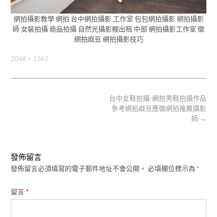
網拍攝影教學 網拍 台中網拍攝影 工作室 包包網拍攝影 網拍攝影
師 女裝拍攝 商品拍攝 自然光攝影棚出租 中部 網拍攝影工作室 徵
網拍麻豆 網拍攝影技巧
Full
2048 × 1365
size
Post
台中女鞋拍攝-網拍男鞋拍攝作品
navigation
參考網拍麻豆應徵網拍推薦攝影
師
→
發佈留言
發佈留言必須填寫的電子郵件地址不會公開。
必填欄位標示為
*
留言
*