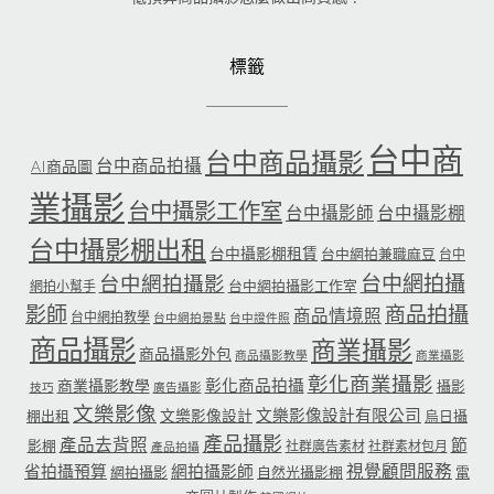
標籤
台中商
台中商品攝影
台中商品拍攝
AI商品圖
業攝影
台中攝影工作室
台中攝影師
台中攝影棚
台中攝影棚出租
台中攝影棚租賃
台中網拍兼職麻豆
台中
台中網拍攝
台中網拍攝影
台中網拍攝影工作室
網拍小幫手
影師
商品拍攝
商品情境照
台中網拍教學
台中網拍景點
台中證件照
商品攝影
商業攝影
商品攝影外包
商品攝影教學
商業攝影
彰化商業攝影
彰化商品拍攝
商業攝影教學
攝影
技巧
廣告攝影
文樂影像
文樂影像設計有限公司
文樂影像設計
棚出租
烏日攝
產品攝影
產品去背照
節
影棚
社群廣告素材
社群素材包月
產品拍攝
省拍攝預算
網拍攝影師
視覺顧問服務
網拍攝影
自然光攝影棚
電