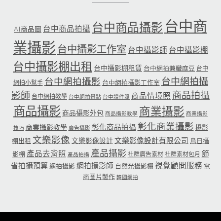
台中商
台中商品攝影
台中商品拍攝
AI商品圖
業攝影
台中攝影工作室
台中攝影師
台中攝影棚
台中攝影棚出租
台中攝影棚租賃
台中網拍兼職麻豆
台中
台中網拍攝
台中網拍攝影
台中網拍攝影工作室
網拍小幫手
影師
商品拍攝
商品情境照
台中網拍教學
台中網拍景點
台中證件照
商品攝影
商業攝影
商品攝影外包
商品攝影教學
商業攝影
彰化商業攝影
彰化商品拍攝
商業攝影教學
攝影
技巧
廣告攝影
文樂影像
文樂影像設計有限公司
文樂影像設計
棚出租
烏日攝
產品攝影
產品去背照
節
影棚
社群廣告素材
社群素材包月
產品拍攝
省拍攝預算
網拍攝影師
視覺顧問服務
網拍攝影
自然光攝影棚
電
商圖片製作
韓國網拍