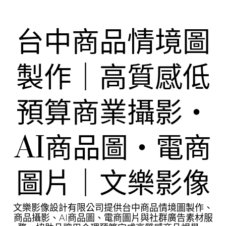
Skip
to
content
台中商品情境圖
製作｜高質感低
預算商業攝影・
AI商品圖・電商
圖片｜文樂影像
文樂影像設計有限公司提供台中商品情境圖製作、
商品攝影、AI商品圖、電商圖片與社群廣告素材服