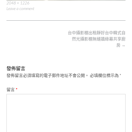
Full
2048 × 1226
size
Leave a comment
Post
台中攝影棚出租靜好台中韓式自
navigation
然光攝影棚無縫牆綠幕共享廚
房
→
發佈留言
發佈留言必須填寫的電子郵件地址不會公開。
必填欄位標示為
*
留言
*