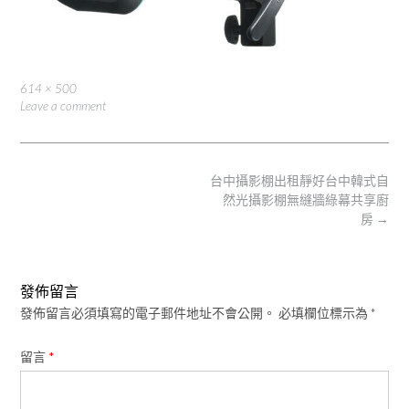
Full
614 × 500
size
Leave a comment
Post
台中攝影棚出租靜好台中韓式自
navigation
然光攝影棚無縫牆綠幕共享廚
房
→
發佈留言
發佈留言必須填寫的電子郵件地址不會公開。
必填欄位標示為
*
留言
*