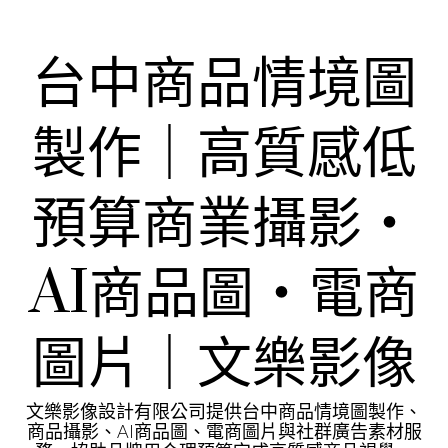
Skip
to
content
台中商品情境圖
製作｜高質感低
預算商業攝影・
AI商品圖・電商
圖片｜文樂影像
文樂影像設計有限公司提供台中商品情境圖製作、
商品攝影、AI商品圖、電商圖片與社群廣告素材服