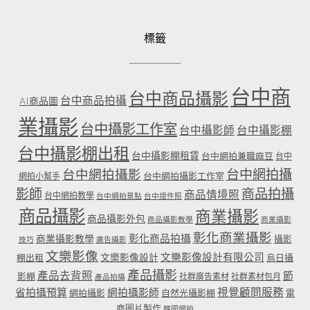
標籤
台中商
台中商品攝影
台中商品拍攝
AI商品圖
業攝影
台中攝影工作室
台中攝影師
台中攝影棚
台中攝影棚出租
台中攝影棚租賃
台中網拍兼職麻豆
台中
台中網拍攝
台中網拍攝影
台中網拍攝影工作室
網拍小幫手
影師
商品拍攝
商品情境照
台中網拍教學
台中網拍景點
台中證件照
商品攝影
商業攝影
商品攝影外包
商品攝影教學
商業攝影
彰化商業攝影
彰化商品拍攝
商業攝影教學
攝影
技巧
廣告攝影
文樂影像
文樂影像設計有限公司
文樂影像設計
棚出租
烏日攝
產品攝影
產品去背照
節
影棚
社群廣告素材
社群素材包月
產品拍攝
省拍攝預算
網拍攝影師
視覺顧問服務
網拍攝影
自然光攝影棚
電
商圖片製作
韓國網拍