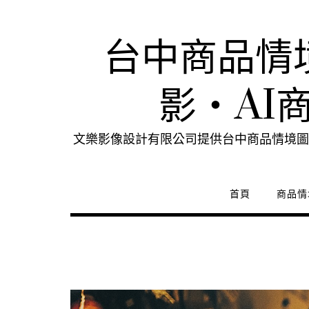
Skip
to
content
台中商品情
影・AI
文樂影像設計有限公司提供台中商品情境圖
首頁
商品情