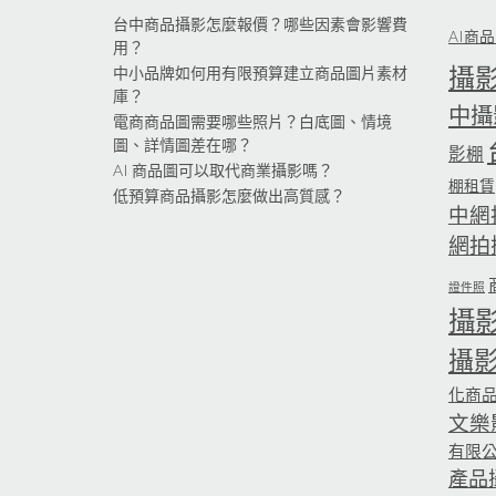
台中商品攝影怎麼報價？哪些因素會影響費
AI商
用？
攝
中小品牌如何用有限預算建立商品圖片素材
庫？
中攝
電商商品圖需要哪些照片？白底圖、情境
圖、詳情圖差在哪？
影棚
AI 商品圖可以取代商業攝影嗎？
棚租賃
低預算商品攝影怎麼做出高質感？
中網
網拍
證件照
攝
攝
化商
文樂
有限
產品