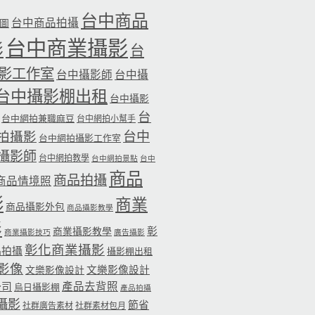
台中商品
台中商品拍攝
品圖
台中商業攝影
影
台
影工作室
台中攝影師
台中攝
台中攝影棚出租
台中攝影
台
台中網拍兼職麻豆
台中網拍小幫手
台中
拍攝影
台中網拍攝影工作室
攝影師
台中網拍教學
台中網拍景點
台中
商品
商品拍攝
商品情境照
影
商業
商品攝影外包
商品攝影教學
影
彰
商業攝影教學
商業攝影技巧
廣告攝影
彰化商業攝影
品拍攝
攝影棚出租
影像
文樂影像設計
文樂影像設計
公司
產品去背照
烏日攝影棚
產品拍攝
攝影
節省
社群廣告素材
社群素材包月