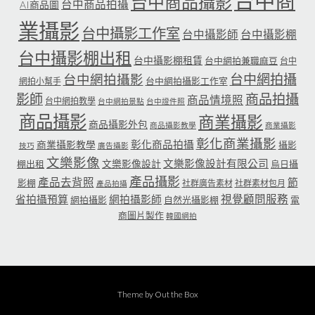
台中商
台中商品攝影
台中商品拍攝
AI商品圖
業攝影
台中攝影工作室
台中攝影師
台中攝影棚
台中攝影棚出租
台中攝影棚租賃
台中網拍兼職麻豆
台中
台中網拍攝
台中網拍攝影
台中網拍攝影工作室
網拍小幫手
影師
商品拍攝
商品情境照
台中網拍教學
台中網拍景點
台中證件照
商品攝影
商業攝影
商品攝影外包
商品攝影教學
商業攝影
彰化商業攝影
彰化商品拍攝
商業攝影教學
攝影
技巧
廣告攝影
文樂影像
文樂影像設計有限公司
文樂影像設計
棚出租
烏日攝
產品攝影
產品去背照
節
影棚
社群廣告素材
社群素材包月
產品拍攝
省拍攝預算
網拍攝影師
視覺顧問服務
網拍攝影
自然光攝影棚
電
商圖片製作
韓國網拍
Theme by
Out the Box