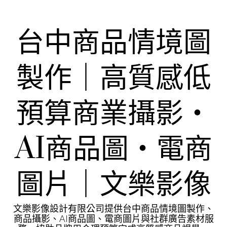
Skip
to
content
台中商品情境圖
製作｜高質感低
預算商業攝影・
AI商品圖・電商
圖片｜文樂影像
文樂影像設計有限公司提供台中商品情境圖製作、
商品攝影、AI商品圖、電商圖片與社群廣告素材服