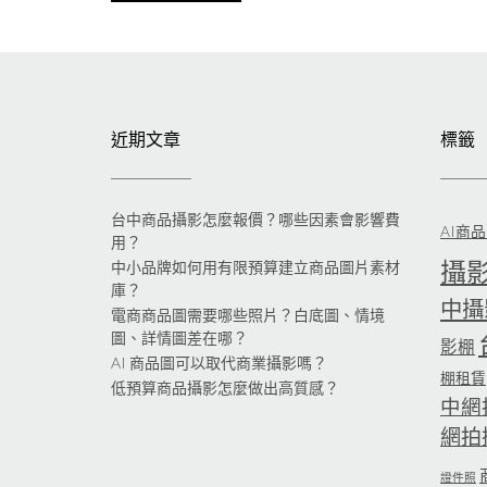
近期文章
標籤
台中商品攝影怎麼報價？哪些因素會影響費
AI商
用？
攝
中小品牌如何用有限預算建立商品圖片素材
庫？
中攝
電商商品圖需要哪些照片？白底圖、情境
圖、詳情圖差在哪？
影棚
AI 商品圖可以取代商業攝影嗎？
棚租賃
低預算商品攝影怎麼做出高質感？
中網
網拍
證件照