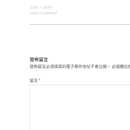
Full
1365 × 2048
size
Leave a comment
Post
navigation
發佈留言
發佈留言必須填寫的電子郵件地址不會公開。
必填欄位
留言
*