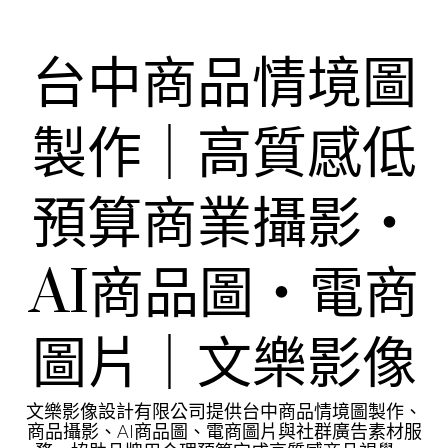
Skip
to
content
台中商品情境圖
製作｜高質感低
預算商業攝影・
AI商品圖・電商
圖片｜文樂影像
文樂影像設計有限公司提供台中商品情境圖製作、
商品攝影、AI商品圖、電商圖片與社群廣告素材服