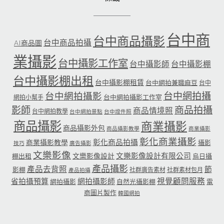
台中商
台中商品攝影
台中商品拍攝
AI商品圖
業攝影
台中攝影工作室
台中攝影師
台中攝影棚
台中攝影棚出租
台中攝影棚租賃
台中網拍兼職麻豆
台中
台中網拍攝
台中網拍攝影
台中網拍攝影工作室
網拍小幫手
影師
商品拍攝
商品情境照
台中網拍教學
台中網拍景點
台中證件照
商品攝影
商業攝影
商品攝影外包
商品攝影教學
商業攝影
彰化商業攝影
彰化商品拍攝
商業攝影教學
攝影
技巧
廣告攝影
文樂影像
文樂影像設計有限公司
文樂影像設計
棚出租
烏日攝
產品攝影
產品去背照
節
影棚
社群廣告素材
社群素材包月
產品拍攝
省拍攝預算
網拍攝影師
視覺顧問服務
網拍攝影
自然光攝影棚
電
商圖片製作
韓國網拍