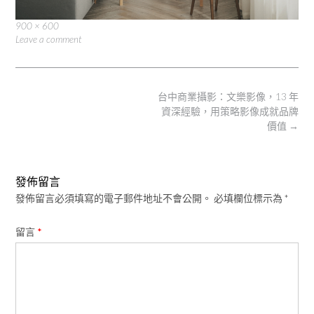
Full
900 × 600
size
Leave a comment
Post
台中商業攝影：文樂影像，13 年
navigation
資深經驗，用策略影像成就品牌
價值
→
發佈留言
發佈留言必須填寫的電子郵件地址不會公開。
必填欄位標示為
*
留言
*