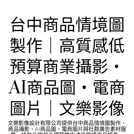
Skip
to
content
台中商品情境圖
製作｜高質感低
預算商業攝影・
AI商品圖・電商
圖片｜文樂影像
文樂影像設計有限公司提供台中商品情境圖製作、
商品攝影、AI商品圖、電商圖片與社群廣告素材服