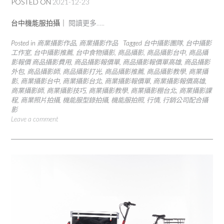
POSTED ON
2021-12-23
台中機能服拍攝｜
閱讀更多…..
Posted in
商業攝影作品
,
商業攝影作品
Tagged
台中攝影團隊
,
台中攝影
工作室
,
台中攝影推薦
,
台中食物攝影
,
商品攝影
,
商品攝影台中
,
商品攝
影報價 商品攝影費用
,
商品攝影報價單
,
商品攝影報價單高雄
,
商品攝影
外包
,
商品攝影師
,
商品攝影打光
,
商品攝影推薦
,
商品攝影教學
,
商業攝
影
,
商業攝影台中
,
商業攝影台北
,
商業攝影報價單
,
商業攝影報價高雄
,
商業攝影師
,
商業攝影技巧
,
商業攝影教學
,
商業攝影棚台北
,
商業攝影課
程
,
商業照片拍攝
,
機能服型錄拍攝
,
機能服拍照
,
行情
,
行銷公司配合攝
影
Leave a comment