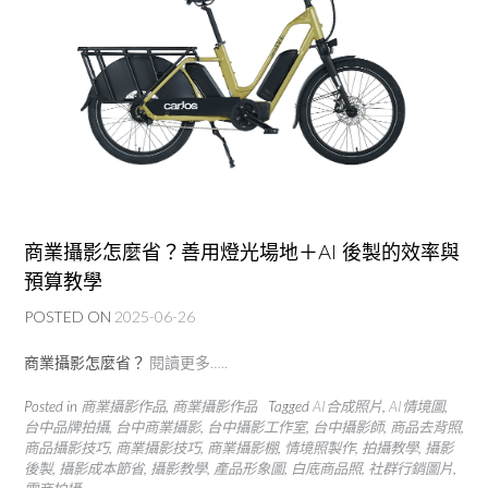
商業攝影怎麼省？善用燈光場地＋AI 後製的效率與
預算教學
POSTED ON
2025-06-26
商業攝影怎麼省？
閱讀更多…..
Posted in
商業攝影作品
,
商業攝影作品
Tagged
AI合成照片
,
AI情境圖
,
台中品牌拍攝
,
台中商業攝影
,
台中攝影工作室
,
台中攝影師
,
商品去背照
,
商品攝影技巧
,
商業攝影技巧
,
商業攝影棚
,
情境照製作
,
拍攝教學
,
攝影
後製
,
攝影成本節省
,
攝影教學
,
產品形象圖
,
白底商品照
,
社群行銷圖片
,