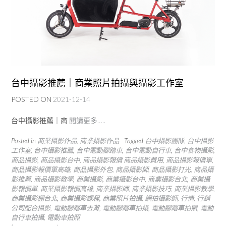
台中攝影推薦｜商業照片拍攝與攝影工作室
POSTED ON
2021-12-14
台中攝影推薦｜商
閱讀更多…..
Posted in
商業攝影作品
,
商業攝影作品
Tagged
台中攝影團隊
,
台中攝影
工作室
,
台中攝影推薦
,
台中電動腳踏車
,
台中電動自行車
,
台中食物攝影
,
商品攝影
,
商品攝影台中
,
商品攝影報價 商品攝影費用
,
商品攝影報價單
,
商品攝影報價單高雄
,
商品攝影外包
,
商品攝影師
,
商品攝影打光
,
商品攝
影推薦
,
商品攝影教學
,
商業攝影
,
商業攝影台中
,
商業攝影台北
,
商業攝
影報價單
,
商業攝影報價高雄
,
商業攝影師
,
商業攝影技巧
,
商業攝影教學
,
商業攝影棚台北
,
商業攝影課程
,
商業照片拍攝
,
網拍攝影師
,
行情
,
行銷
公司配合攝影
,
電動腳踏車去背
,
電動腳踏車拍攝
,
電動腳踏車拍照
,
電動
自行車拍攝
,
電動車拍照