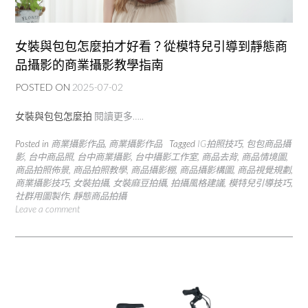
女裝與包包怎麼拍才好看？從模特兒引導到靜態商
品攝影的商業攝影教學指南
POSTED ON
2025-07-02
女裝與包包怎麼拍
閱讀更多…..
Posted in
商業攝影作品
,
商業攝影作品
Tagged
IG拍照技巧
,
包包商品攝
影
,
台中商品照
,
台中商業攝影
,
台中攝影工作室
,
商品去背
,
商品情境圖
,
商品拍照佈景
,
商品拍照教學
,
商品攝影棚
,
商品攝影構圖
,
商品視覺規劃
,
商業攝影技巧
,
女裝拍攝
,
女裝麻豆拍攝
,
拍攝風格建議
,
模特兒引導技巧
,
社群用圖製作
,
靜態商品拍攝
Leave a comment