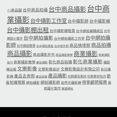
台中商
台中商品攝影
台中商品拍攝
AI商品圖
業攝影
台中攝影工作室
台中攝影師
台中攝影棚
台中攝影棚出租
台中攝影棚租賃
台中網拍兼職麻豆
台中
台中網拍攝
台中網拍攝影
台中網拍攝影工作室
網拍小幫手
影師
商品拍攝
商品情境照
台中網拍教學
台中網拍景點
台中證件照
商品攝影
商業攝影
商品攝影外包
商品攝影教學
商業攝影
彰化商業攝影
彰化商品拍攝
商業攝影教學
攝影
技巧
廣告攝影
文樂影像
文樂影像設計有限公司
文樂影像設計
棚出租
烏日攝
產品攝影
產品去背照
節
影棚
社群廣告素材
社群素材包月
產品拍攝
省拍攝預算
網拍攝影師
視覺顧問服務
網拍攝影
自然光攝影棚
電
商圖片製作
韓國網拍