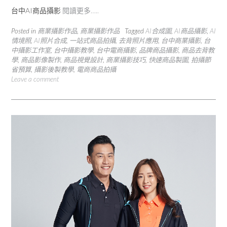
台中AI商品攝影
閱讀更多…..
Posted in
商業攝影作品
,
商業攝影作品
Tagged
AI合成圖
,
AI商品攝影
,
AI
情境照
,
AI照片合成
,
一站式商品拍攝
,
去背照片應用
,
台中商業攝影
,
台
中攝影工作室
,
台中攝影教學
,
台中電商攝影
,
品牌商品攝影
,
商品去背教
學
,
商品影像製作
,
商品視覺設計
,
商業攝影技巧
,
快速商品製圖
,
拍攝節
省預算
,
攝影後製教學
,
電商商品拍攝
Leave a comment