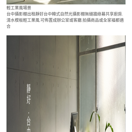
輕工業風場景
台中攝影棚出租靜好台中韓式自然光攝影棚無縫牆綠幕共享廚房,
清水模板輕工業風,可佈置成辦公室或客廳,拍攝商品或全家福都適
合