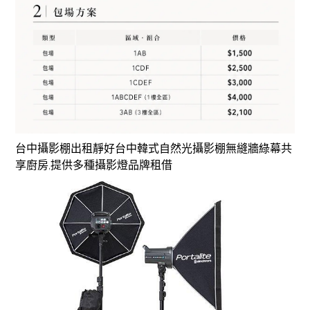
台中攝影棚出租靜好台中韓式自然光攝影棚無縫牆綠幕共
享廚房,提供多種攝影燈品牌租借