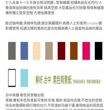
七人全身十一人半身合照沒問題 L型無縫牆 拍攝商品反光均勻 人
像或商品拍攝迅速有效率 挑高空間 大型產品也可拍攝,租借無縫牆
備有獨立造型空間 方便拍攝使用.
歐式咖啡廳,深咖啡色調,適合華麗婚紗,商務人士形象照,cosplay攝
影棚使用.低調沈穩的風格也是合拍攝商務人士喜愛有品味的產品
台中黑棚 單色背景棚出租
黑棚,備有多色背景紙可使用,形象 婚紗 商品均合適,不透光的空間,
完全依靠攝影師打燈的功力,不受漫射光線干擾,展現商品的高質感.