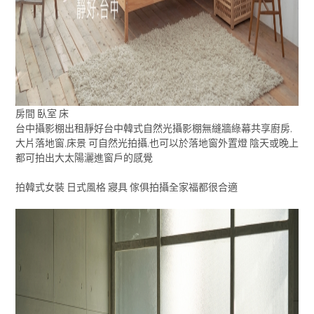
房間 臥室 床
台中攝影棚出租靜好台中韓式自然光攝影棚無縫牆綠幕共享廚房,
大片落地窗,床景 可自然光拍攝,也可以於落地窗外置燈 陰天或晚上
都可拍出大太陽灑進窗戶的感覺
拍韓式女裝 日式風格 寢具 傢俱拍攝全家福都很合適