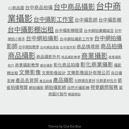
台中商
台中商品攝影
台中商品拍攝
AI商品圖
業攝影
台中攝影工作室
台中攝影師
台中攝影棚
台中攝影棚出租
台中攝影棚租賃
台中網拍兼職麻豆
台中
台中網拍攝
台中網拍攝影
台中網拍攝影工作室
網拍小幫手
影師
商品拍攝
商品情境照
台中網拍教學
台中網拍景點
台中證件照
商品攝影
商業攝影
商品攝影外包
商品攝影教學
商業攝影
彰化商業攝影
彰化商品拍攝
商業攝影教學
攝影
技巧
廣告攝影
文樂影像
文樂影像設計有限公司
文樂影像設計
棚出租
烏日攝
產品攝影
產品去背照
節
影棚
社群廣告素材
社群素材包月
產品拍攝
省拍攝預算
網拍攝影師
視覺顧問服務
網拍攝影
自然光攝影棚
電
商圖片製作
韓國網拍
Theme by
Out the Box