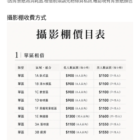
(因背景紙為消耗品,租借前煩請先粉絲頁私訊,確認現有背景紙顏色
攝影棚收費方式