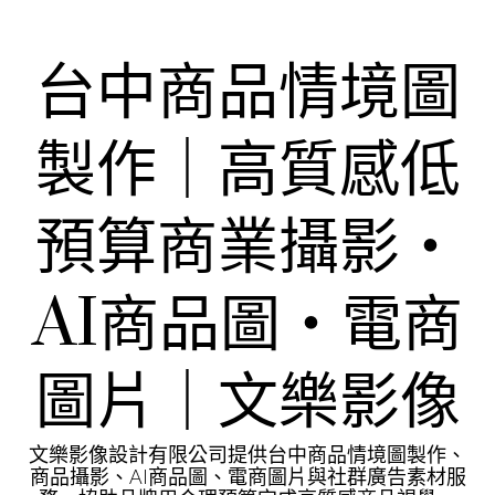
Skip
to
content
台中商品情境圖
製作｜高質感低
預算商業攝影・
AI商品圖・電商
圖片｜文樂影像
文樂影像設計有限公司提供台中商品情境圖製作、
商品攝影、AI商品圖、電商圖片與社群廣告素材服