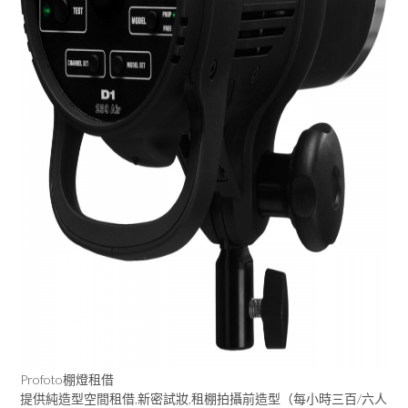
Profoto棚燈租借
提供純造型空間租借,新密試妝,租棚拍攝前造型（每小時三百/六人