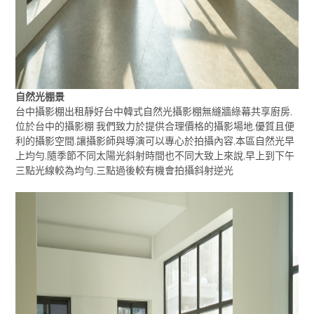
自然光棚景
台中攝影棚出租靜好台中韓式自然光攝影棚無縫牆綠幕共享廚房,
位於台中的攝影棚 我們致力於提供合理價格的攝影場地,優質且便
利的攝影空間.讓攝影師與導演可以專心於拍攝內容,本區自然光早
上均勻,隨季節不同太陽光斜射時間也不同大致上來說,早上到下午
三點光線較為均勻,三點過後較有機會拍攝斜射逆光