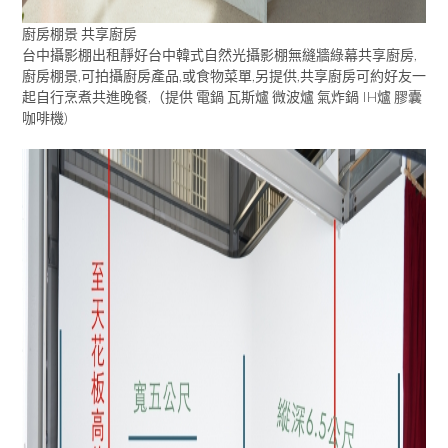
廚房棚景 共享廚房
台中攝影棚出租靜好台中韓式自然光攝影棚無縫牆綠幕共享廚房,
廚房棚景,可拍攝廚房產品,或食物菜單,另提供,共享廚房可約好友一
起自行烹煮共進晚餐,（提供 電鍋 瓦斯爐 微波爐 氣炸鍋 IH爐 膠囊
咖啡機)