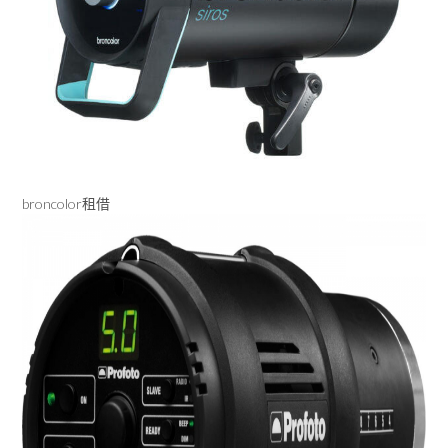
broncolor租借