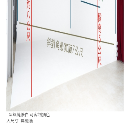
L型無縫牆白 可客制顏色
大尺寸L無縫牆