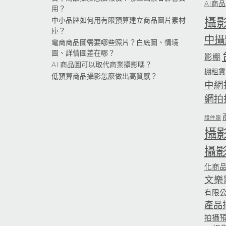
AI商
用？
攝
中小品牌如何用有限預算建立商品圖片素材
庫？
中攝
電商商品圖需要哪些照片？白底圖、情境
圖、詳情圖差在哪？
影棚
AI 商品圖可以取代商業攝影嗎？
棚租賃
低預算商品攝影怎麼做出高質感？
中網
網拍
證件照
攝
攝
化商
文樂
有限
產品
拍攝