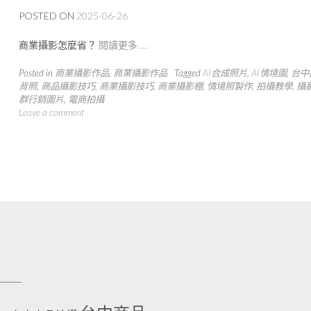
POSTED ON
2025-06-26
商業攝影怎麼省？
閱讀更多…..
Posted in
商業攝影作品
,
商業攝影作品
Tagged
AI合成照片
,
AI情境圖
,
台中
背照
,
商品攝影技巧
,
商業攝影技巧
,
商業攝影棚
,
情境照製作
,
拍攝教學
,
攝
群行銷圖片
,
電商拍攝
Leave a comment