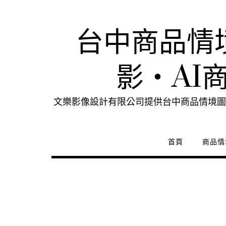
Skip
to
content
台中商品情
影・AI
文樂影像設計有限公司提供台中商品情境圖
首頁
商品情