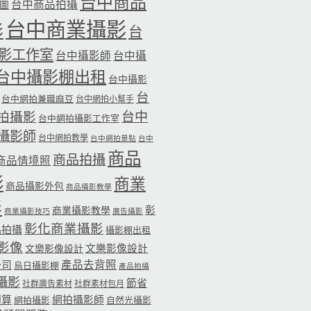
台中商品
台中商品拍攝
品圖
台中商業攝影
影
台
影工作室
台中攝影師
台中攝
台中攝影棚出租
台中攝影
台
台中網拍兼職麻豆
台中網拍小幫手
台中
拍攝影
台中網拍攝影工作室
攝影師
台中網拍教學
台中網拍景點
台中
商品
商品拍攝
商品情境照
影
商業
商品攝影外包
商品攝影教學
影
彰
商業攝影教學
商業攝影技巧
廣告攝影
彰化商業攝影
品拍攝
攝影棚出租
影像
文樂影像設計
文樂影像設計
公司
產品去背照
烏日攝影棚
產品拍攝
攝影
節省
社群廣告素材
社群素材包月
預算
網拍攝影師
網拍攝影
自然光攝影