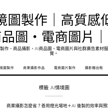
境圖製作｜高質感
商品圖・電商圖片
製作、商品攝影、AI商品圖、電商圖片與社群廣告素材
覺。
境圖製作
商業攝影作品
電商圖片製作
攝影棚出租
標籤:
AI情境圖
商業攝影怎麼省？善用燈光場地＋AI 後製的效率與