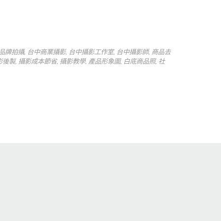
品牌拍攝
,
台中商業攝影
,
台中攝影工作室
,
台中攝影師
,
商品去
影後製
,
攝影成本節省
,
攝影教學
,
產品形象圖
,
白底商品照
,
社