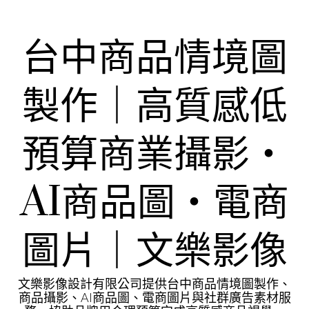
Skip
to
content
台中商品情境圖
製作｜高質感低
預算商業攝影・
AI商品圖・電商
圖片｜文樂影像
文樂影像設計有限公司提供台中商品情境圖製作、
商品攝影、AI商品圖、電商圖片與社群廣告素材服