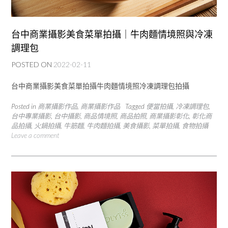
台中商業攝影美食菜單拍攝｜牛肉麵情境照與冷凍
調理包
POSTED ON
2022-02-11
台中商業攝影美食菜單拍攝牛肉麵情境照冷凍調理包拍攝
Posted in
商業攝影作品
,
商業攝影作品
Tagged
便當拍攝
,
冷凍調理包
,
台中專業攝影
,
台中攝影
,
商品情境照
,
商品拍照
,
商業攝影彰化
,
彰化商
品拍攝
,
火鍋拍攝
,
牛筋麵
,
牛肉麵拍攝
,
美食攝影
,
菜單拍攝
,
食物拍攝
Leave a comment