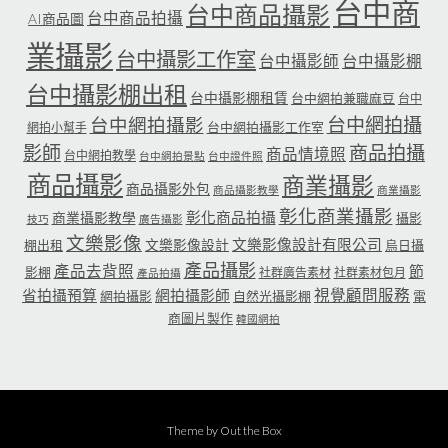
台中商
台中商品攝影
台中商品拍攝
AI商品圖
業攝影
台中攝影工作室
台中攝影師
台中攝影棚
台中攝影棚出租
台中攝影棚租賃
台中網拍兼職麻豆
台中
台中網拍攝
台中網拍攝影
台中網拍攝影工作室
網拍小幫手
影師
商品拍攝
商品情境照
台中網拍教學
台中網拍景點
台中證件照
商品攝影
商業攝影
商品攝影外包
商品攝影教學
商業攝影
彰化商業攝影
彰化商品拍攝
商業攝影教學
攝影
技巧
廣告攝影
文樂影像
文樂影像設計有限公司
文樂影像設計
棚出租
烏日攝
產品攝影
產品去背照
節
影棚
社群廣告素材
社群素材包月
產品拍攝
省拍攝預算
網拍攝影師
視覺顧問服務
網拍攝影
自然光攝影棚
電
商圖片製作
韓國網拍
Theme by
Out the Box