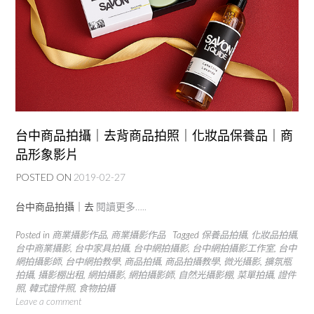
台中商品拍攝｜去背商品拍照｜化妝品保養品｜商
品形象影片
POSTED ON
2019-02-27
台中商品拍攝｜去
閱讀更多…..
Posted in
商業攝影作品
,
商業攝影作品
Tagged
保養品拍攝
,
化妝品拍攝
,
台中商業攝影
,
台中家具拍攝
,
台中網拍攝影
,
台中網拍攝影工作室
,
台中
網拍攝影師
,
台中網拍教學
,
商品拍攝
,
商品拍攝教學
,
微光攝影
,
擴氛瓶
拍攝
,
攝影棚出租
,
網拍攝影
,
網拍攝影師
,
自然光攝影棚
,
菜單拍攝
,
證件
照
,
韓式證件照
,
食物拍攝
Leave a comment