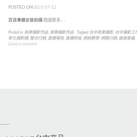
POSTED ON
2021-07-12
百貨專櫃女裝拍攝
閱讀更多…..
Posted in
商業攝影作品
,
商業攝影作品
Tagged
台中商業攝影
,
台中攝影工
彰化攝影棚
,
整合行銷
,
直播場地
,
直播架設
,
網拍教學
,
網路行銷
,
遠端會議
,
Leave a comment