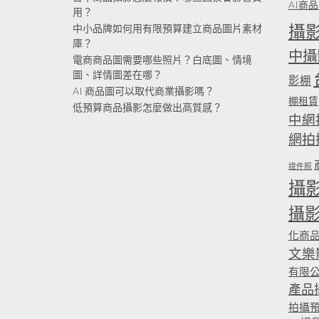
AI商
用？
攝
中小品牌如何用有限預算建立商品圖片素材
庫？
中攝
電商商品圖需要哪些照片？白底圖、情境
圖、詳情圖差在哪？
影棚
AI 商品圖可以取代商業攝影嗎？
棚租賃
低預算商品攝影怎麼做出高質感？
中網
網拍
證件照
攝
攝
化商
文樂
有限
產品
拍攝