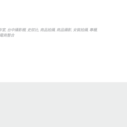
作室
,
台中攝影棚
,
史奴比
,
商品拍攝
,
商品攝影
,
女裝拍攝
,
專櫃
,
電商整合