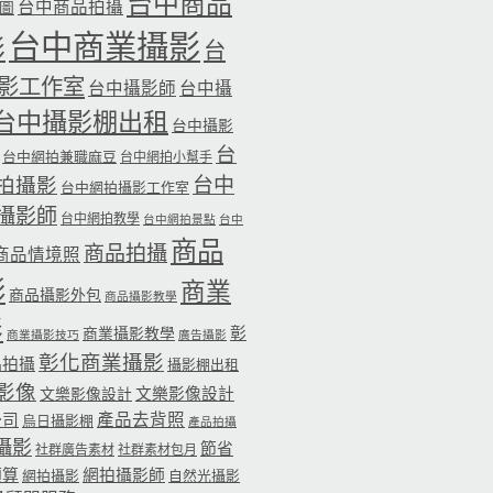
台中商品
台中商品拍攝
品圖
台中商業攝影
影
台
影工作室
台中攝影師
台中攝
台中攝影棚出租
台中攝影
台
台中網拍兼職麻豆
台中網拍小幫手
台中
拍攝影
台中網拍攝影工作室
攝影師
台中網拍教學
台中網拍景點
台中
商品
商品拍攝
商品情境照
影
商業
商品攝影外包
商品攝影教學
影
彰
商業攝影教學
商業攝影技巧
廣告攝影
彰化商業攝影
品拍攝
攝影棚出租
影像
文樂影像設計
文樂影像設計
公司
產品去背照
烏日攝影棚
產品拍攝
攝影
節省
社群廣告素材
社群素材包月
預算
網拍攝影師
網拍攝影
自然光攝影