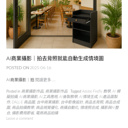
AI商業攝影｜拍去背照就能自動生成情境圖
POSTED ON
2025-06-16
AI商業攝影｜拍
閱讀更多…..
Posted in
商業攝影作品
,
商業攝影作品
Tagged
Adobe Firefly 教學
,
AI 模
擬拍攝
,
AI商業攝影
,
AI工具應用
,
AI後製教學
,
AI情境生成
,
AI產品圖製
作
,
DALL·E 商品圖
,
台中商業攝影
,
台中影像設計
,
商品去背照
,
商品合成
圖
,
商品拍攝教學
,
商品視覺優化
,
商攝自動化
,
情境照合成
,
攝影與AI整
合
,
攝影費用節省
,
電商商品拍攝
Leave a comment