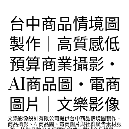
Skip
to
content
台中商品情境圖
製作｜高質感低
預算商業攝影・
AI商品圖・電商
圖片｜文樂影像
文樂影像設計有限公司提供台中商品情境圖製作、
商品攝影、AI商品圖、電商圖片與社群廣告素材服