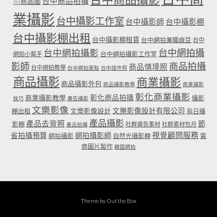
台中商品拍攝
AI商品圖
業攝影
台中攝影工作室
台中攝影師
台中攝影棚
台中攝影棚出租
台中攝影棚租賃
台中網拍兼職麻豆
台中
台中網拍攝
台中網拍攝影
台中網拍攝影工作室
網拍小幫手
影師
商品拍攝
商品情境照
台中網拍教學
台中網拍景點
台中證件照
商品攝影
商業攝影
商品攝影外包
商品攝影教學
商業攝影
彰化商業攝影
彰化商品拍攝
商業攝影教學
攝影
技巧
廣告攝影
文樂影像
文樂影像設計有限公司
文樂影像設計
棚出租
烏日攝
產品攝影
產品去背照
節
影棚
社群廣告素材
社群素材包月
產品拍攝
省拍攝預算
網拍攝影師
視覺顧問服務
網拍攝影
自然光攝影棚
電
商圖片製作
韓國網拍
Theme by
Out the Box