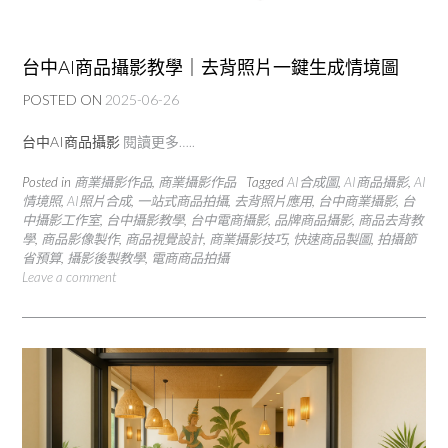
台中AI商品攝影教學｜去背照片一鍵生成情境圖
POSTED ON
2025-06-26
台中AI商品攝影
閱讀更多…..
Posted in
商業攝影作品
,
商業攝影作品
Tagged
AI合成圖
,
AI商品攝影
,
AI
情境照
,
AI照片合成
,
一站式商品拍攝
,
去背照片應用
,
台中商業攝影
,
台
中攝影工作室
,
台中攝影教學
,
台中電商攝影
,
品牌商品攝影
,
商品去背教
學
,
商品影像製作
,
商品視覺設計
,
商業攝影技巧
,
快速商品製圖
,
拍攝節
省預算
,
攝影後製教學
,
電商商品拍攝
Leave a comment