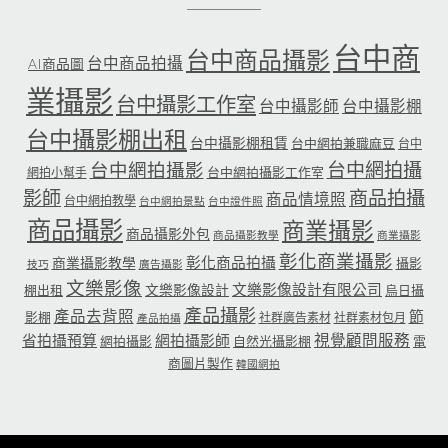
台中商
台中商品攝影
台中商品拍攝
AI商品圖
業攝影
台中攝影工作室
台中攝影師
台中攝影棚
台中攝影棚出租
台中攝影棚租賃
台中網拍兼職麻豆
台中
台中網拍攝
台中網拍攝影
台中網拍攝影工作室
網拍小幫手
影師
商品拍攝
商品情境照
台中網拍教學
台中網拍景點
台中證件照
商品攝影
商業攝影
商品攝影外包
商品攝影教學
商業攝影
彰化商業攝影
彰化商品拍攝
商業攝影教學
攝影
技巧
廣告攝影
文樂影像
文樂影像設計有限公司
文樂影像設計
棚出租
烏日攝
產品攝影
產品去背照
節
影棚
社群廣告素材
社群素材包月
產品拍攝
省拍攝預算
網拍攝影師
視覺顧問服務
網拍攝影
自然光攝影棚
電
商圖片製作
韓國網拍