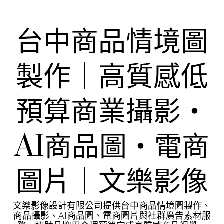
Skip
to
content
台中商品情境圖
製作｜高質感低
預算商業攝影・
AI商品圖・電商
圖片｜文樂影像
文樂影像設計有限公司提供台中商品情境圖製作、
商品攝影、AI商品圖、電商圖片與社群廣告素材服