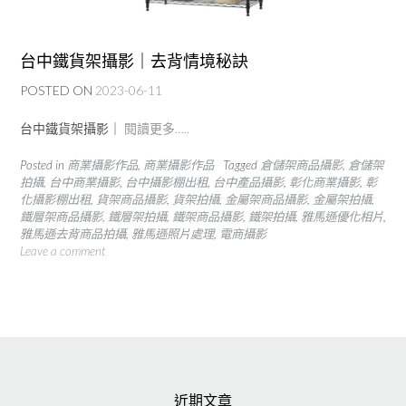
台中鐵貨架攝影｜去背情境秘訣
POSTED ON
2023-06-11
台中鐵貨架攝影｜
閱讀更多…..
Posted in
商業攝影作品
,
商業攝影作品
Tagged
倉儲架商品攝影
,
倉儲架
拍攝
,
台中商業攝影
,
台中攝影棚出租
,
台中產品攝影
,
彰化商業攝影
,
彰
化攝影棚出租
,
貨架商品攝影
,
貨架拍攝
,
金屬架商品攝影
,
金屬架拍攝
,
鐵層架商品攝影
,
鐵層架拍攝
,
鐵架商品攝影
,
鐵架拍攝
,
雅馬遜優化相片
,
雅馬遜去背商品拍攝
,
雅馬遜照片處理
,
電商攝影
Leave a comment
近期文章