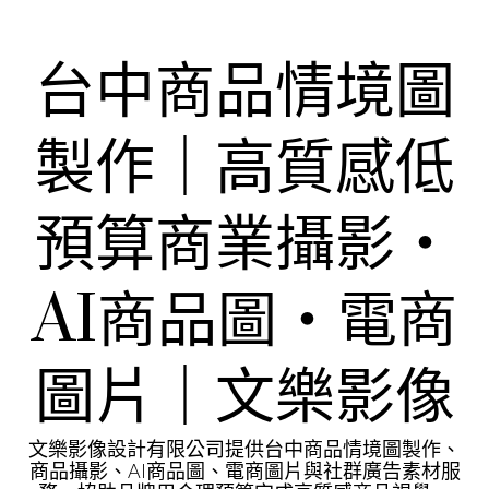
Skip
to
content
台中商品情境圖
製作｜高質感低
預算商業攝影・
AI商品圖・電商
圖片｜文樂影像
文樂影像設計有限公司提供台中商品情境圖製作、
商品攝影、AI商品圖、電商圖片與社群廣告素材服