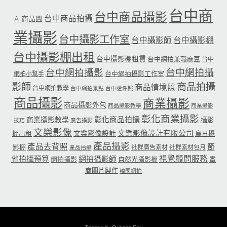
台中商
台中商品攝影
台中商品拍攝
AI商品圖
業攝影
台中攝影工作室
台中攝影師
台中攝影棚
台中攝影棚出租
台中攝影棚租賃
台中網拍兼職麻豆
台中
台中網拍攝
台中網拍攝影
台中網拍攝影工作室
網拍小幫手
影師
商品拍攝
商品情境照
台中網拍教學
台中網拍景點
台中證件照
商品攝影
商業攝影
商品攝影外包
商品攝影教學
商業攝影
彰化商業攝影
彰化商品拍攝
商業攝影教學
攝影
技巧
廣告攝影
文樂影像
文樂影像設計有限公司
文樂影像設計
棚出租
烏日攝
產品攝影
產品去背照
節
影棚
社群廣告素材
社群素材包月
產品拍攝
省拍攝預算
網拍攝影師
視覺顧問服務
網拍攝影
自然光攝影棚
電
商圖片製作
韓國網拍