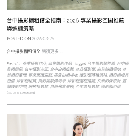
台中攝影棚租借全指南：2026 專業攝影空間推薦
與選棚策略
POSTED ON
2026-03-25
台中攝影棚租借全
閱讀更多…..
Posted in
商業攝影作品
,
商業攝影作品
Tagged
台中攝影棚推薦
,
台中攝
影棚租借
,
台中攝影空間
,
台中白棚推薦
,
商品攝影棚
,
商業拍攝場地
,
商
業攝影空間
,
專業商攝空間
,
廣告拍攝場地
,
攝影棚時租價格
,
攝影棚燈具
租借
,
攝影棚租賃
,
攝影棚設備清單
,
攝影棚選棚建議
,
文樂影像設計
,
直
播錄影空間
,
網拍攝影棚
,
自然光實景棚
,
西屯區攝影棚
,
錄影棚租借
Leave a comment