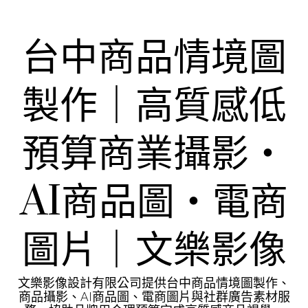
Skip
to
content
台中商品情境圖
製作｜高質感低
預算商業攝影・
AI商品圖・電商
圖片｜文樂影像
文樂影像設計有限公司提供台中商品情境圖製作、
商品攝影、AI商品圖、電商圖片與社群廣告素材服