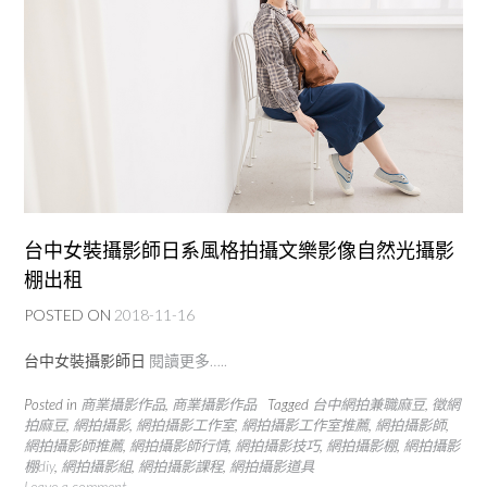
台中女裝攝影師日系風格拍攝文樂影像自然光攝影
棚出租
POSTED ON
2018-11-16
台中女裝攝影師日
閱讀更多…..
Posted in
商業攝影作品
,
商業攝影作品
Tagged
台中網拍兼職麻豆
,
徵網
拍麻豆
,
網拍攝影
,
網拍攝影工作室
,
網拍攝影工作室推薦
,
網拍攝影師
,
網拍攝影師推薦
,
網拍攝影師行情
,
網拍攝影技巧
,
網拍攝影棚
,
網拍攝影
棚diy
,
網拍攝影組
,
網拍攝影課程
,
網拍攝影道具