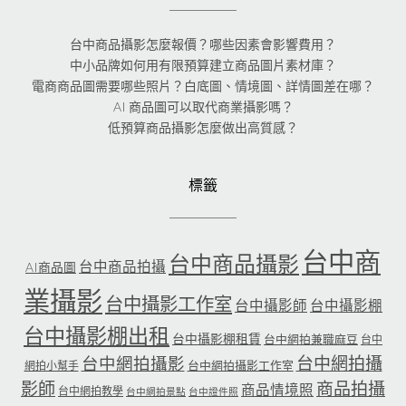
台中商品攝影怎麼報價？哪些因素會影響費用？
中小品牌如何用有限預算建立商品圖片素材庫？
電商商品圖需要哪些照片？白底圖、情境圖、詳情圖差在哪？
AI 商品圖可以取代商業攝影嗎？
低預算商品攝影怎麼做出高質感？
標籤
台中商
台中商品攝影
台中商品拍攝
AI商品圖
業攝影
台中攝影工作室
台中攝影師
台中攝影棚
台中攝影棚出租
台中攝影棚租賃
台中網拍兼職麻豆
台中
台中網拍攝
台中網拍攝影
台中網拍攝影工作室
網拍小幫手
影師
商品拍攝
商品情境照
台中網拍教學
台中網拍景點
台中證件照