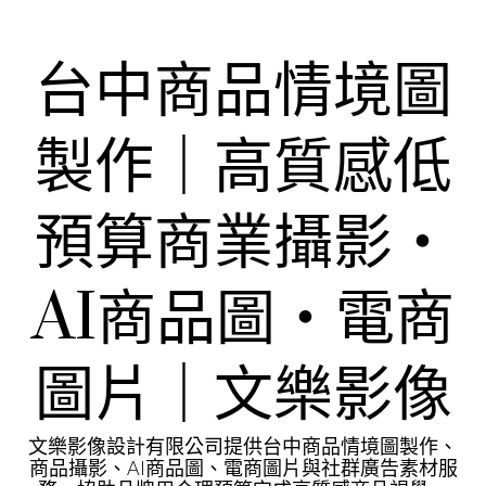
Skip
to
content
台中商品情境圖
製作｜高質感低
預算商業攝影・
AI商品圖・電商
圖片｜文樂影像
文樂影像設計有限公司提供台中商品情境圖製作、
商品攝影、AI商品圖、電商圖片與社群廣告素材服