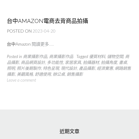
台中AMAZON電商去背商品拍攝
POSTED ON
2023-04-20
台中Amazon
閱讀更多…..
Posted in
商業攝影作品
,
商業攝影作品
Tagged
優質材料
,
儲物空間
,
商
品攝影
,
商品網頁設計
,
多功能性
,
家居家具
,
拍攝器材
,
拍攝角度
,
書桌
,
照明
,
照片後期製作
,
特色呈現
,
現代設計
,
產品攝影
,
經濟實惠
,
網路銷售
攝影
,
美觀風格
,
舒適使用
,
辦公桌
,
銷售攝影
Leave a comment
近期文章