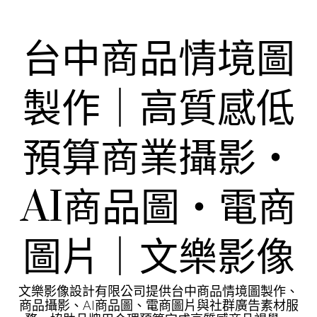
Skip
to
content
台中商品情境圖
製作｜高質感低
預算商業攝影・
AI商品圖・電商
圖片｜文樂影像
文樂影像設計有限公司提供台中商品情境圖製作、
商品攝影、AI商品圖、電商圖片與社群廣告素材服