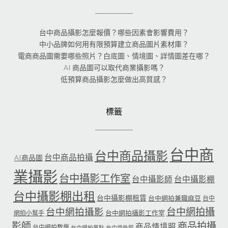
台中商品攝影怎麼報價？哪些因素會影響費用？
中小品牌如何用有限預算建立商品圖片素材庫？
電商商品圖需要哪些照片？白底圖、情境圖、詳情圖差在哪？
AI 商品圖可以取代商業攝影嗎？
低預算商品攝影怎麼做出高質感？
標籤
台中商
台中商品攝影
台中商品拍攝
AI商品圖
業攝影
台中攝影工作室
台中攝影師
台中攝影棚
台中攝影棚出租
台中攝影棚租賃
台中網拍兼職麻豆
台中
台中網拍攝
台中網拍攝影
台中網拍攝影工作室
網拍小幫手
影師
商品拍攝
商品情境照
台中網拍教學
台中網拍景點
台中證件照