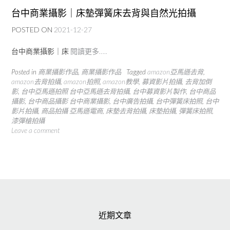
台中商業攝影｜床墊彈簧床去背與自然光拍攝
POSTED ON
2021-12-27
台中商業攝影｜床
閱讀更多…..
Posted in
商業攝影作品
,
商業攝影作品
Tagged
amazon亞馬遜去背
,
amazon去背拍攝
,
amazon拍照
,
amazon教學
,
募資影片拍攝
,
去背加倒
影
,
台中亞馬遜拍照 台中亞馬遜去背拍攝
,
台中募資影片製作
,
台中商品
攝影
,
台中商品攝影 台中商業攝影
,
台中廣告拍攝
,
台中彈簧床拍照
,
台中
影片拍攝
,
商品拍攝 亞馬遜電商
,
床墊去背拍攝
,
床墊拍攝
,
彈簧床拍照
,
漆彈槍拍攝
Leave a comment
近期文章