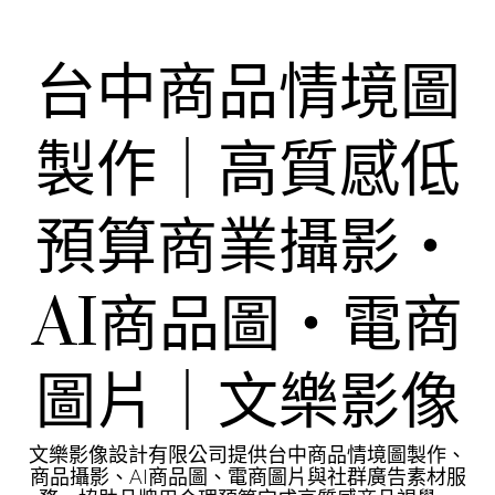
Skip
to
content
台中商品情境圖
製作｜高質感低
預算商業攝影・
AI商品圖・電商
圖片｜文樂影像
文樂影像設計有限公司提供台中商品情境圖製作、
商品攝影、AI商品圖、電商圖片與社群廣告素材服