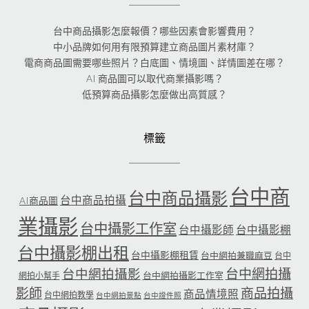
台中商品攝影怎麼報價？哪些因素會影響費用？
中小品牌如何用有限預算建立商品圖片素材庫？
電商商品圖需要哪些照片？白底圖、情境圖、詳情圖差在哪？
AI 商品圖可以取代商業攝影嗎？
低預算商品攝影怎麼做出高質感？
標籤
台中商
台中商品攝影
台中商品拍攝
AI商品圖
業攝影
台中攝影工作室
台中攝影師
台中攝影棚
台中攝影棚出租
台中攝影棚租賃
台中網拍兼職麻豆
台中
台中網拍攝
台中網拍攝影
台中網拍攝影工作室
網拍小幫手
影師
商品拍攝
商品情境照
台中網拍教學
台中網拍景點
台中證件照