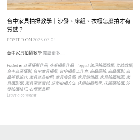
台中家具拍攝教學｜沙發、床組、衣櫃怎麼拍才有
質感？
POSTED ON
2025-07-04
台中家具拍攝教學
閱讀更多…..
Posted in
商業攝影作品
,
商業攝影作品
Tagged
傢俱拍照教學
,
光線教學
,
台中商業攝影
,
台中家具攝影
,
台中攝影工作室
,
商品擺拍
,
商品攝影
,
商
品視覺設計
,
家具商品拍照
,
家具廣告圖
,
家具情境照
,
家具拍照構圖
,
家
具攝影棚
,
家具電商素材
,
床墊拍攝方法
,
床組拍照教學
,
床頭櫃拍攝
,
沙
發拍攝技巧
,
衣櫃商品照
Leave a comment