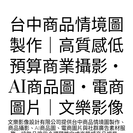
Skip
to
content
台中商品情境圖
製作｜高質感低
預算商業攝影・
AI商品圖・電商
圖片｜文樂影像
文樂影像設計有限公司提供台中商品情境圖製作、
商品攝影、AI商品圖、電商圖片與社群廣告素材服