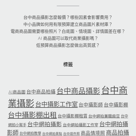
台中商品攝影怎麼報價？哪些因素會影響費用？
中小品牌如何用有限預算建立商品圖片素材庫？
電商商品圖需要哪些照片？白底圖、情境圖、詳情圖差在哪？
AI 商品圖可以取代商業攝影嗎？
低預算商品攝影怎麼做出高質感？
標籤
台中商
台中商品攝影
台中商品拍攝
AI商品圖
業攝影
台中攝影工作室
台中攝影師
台中攝影棚
台中攝影棚出租
台中攝影棚租賃
台中網拍兼職麻豆
台中
台中網拍攝
台中網拍攝影
台中網拍攝影工作室
網拍小幫手
影師
商品拍攝
商品情境照
台中網拍教學
台中網拍景點
台中證件照