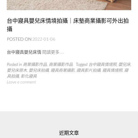
台中寢具嬰兒床情境拍攝｜床墊商業攝影可外出拍
攝
POSTED ON
2022-01-06
台中寢具嬰兒床情
閱讀更多…..
Posted in
商業攝影作品
,
商業攝影作品
Tagged
台中寢具情境照
,
嬰兒床
,
嬰兒床原木
,
嬰兒床拍攝
,
寢具商業攝影
,
寢具影片拍攝
,
寢具情境照
,
寢
具拍攝
,
彰化寢具
Leave a comment
近期文章