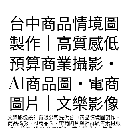
Skip
to
content
台中商品情境圖
製作｜高質感低
預算商業攝影・
AI商品圖・電商
圖片｜文樂影像
文樂影像設計有限公司提供台中商品情境圖製作、
商品攝影、AI商品圖、電商圖片與社群廣告素材服