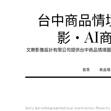
Skip
to
content
台中商品情
影・AI
文樂影像設計有限公司提供台中商品情境圖
首頁
商品情
Sorry, but nothing matched your search terms. Please try