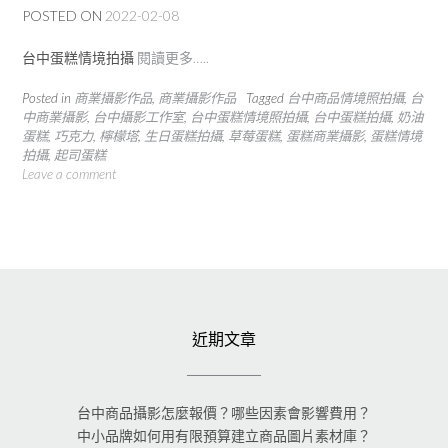
POSTED ON
2022-02-08
台中蛋糕情境拍攝
閱讀更多…..
Posted in
商業攝影作品
,
商業攝影作品
Tagged
台中商品情境照拍攝
,
台
中商業攝影
,
台中攝影工作室
,
台中蛋糕情境照拍攝
,
台中蛋糕拍攝
,
奶油
蛋糕
,
巧克力
,
檸檬塔
,
生日蛋糕拍攝
,
草莓蛋糕
,
蛋糕商業攝影
,
蛋糕情境
拍攝
,
起司蛋糕
Leave a comment
近期文章
台中商品攝影怎麼報價？哪些因素會影響費用？
中小品牌如何用有限預算建立商品圖片素材庫？