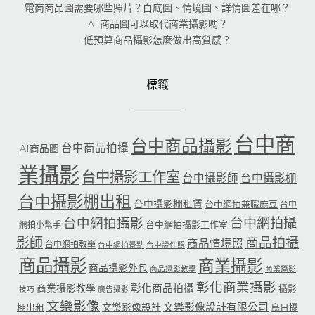
電商商品圖需要哪些照片？白底圖、情境圖、詳情圖差在哪？
AI 商品圖可以取代商業攝影嗎？
低預算商品攝影怎麼做出高質感？
標籤
台中商
台中商品攝影
台中商品拍攝
AI商品圖
業攝影
台中攝影工作室
台中攝影師
台中攝影棚
台中攝影棚出租
台中攝影棚租賃
台中網拍兼職麻豆
台中
台中網拍攝
台中網拍攝影
台中網拍攝影工作室
網拍小幫手
影師
商品拍攝
商品情境照
台中網拍教學
台中網拍景點
台中證件照
商品攝影
商業攝影
商品攝影外包
商品攝影教學
商業攝影
彰化商業攝影
彰化商品拍攝
商業攝影教學
攝影
技巧
廣告攝影
文樂影像
文樂影像設計有限公司
文樂影像設計
棚出租
烏日攝