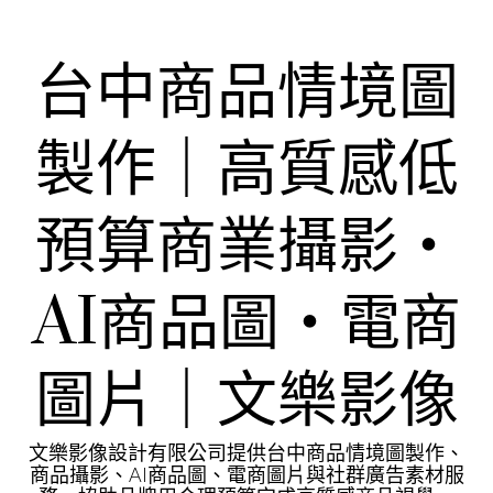
Skip
to
content
台中商品情境圖
製作｜高質感低
預算商業攝影・
AI商品圖・電商
圖片｜文樂影像
文樂影像設計有限公司提供台中商品情境圖製作、
商品攝影、AI商品圖、電商圖片與社群廣告素材服