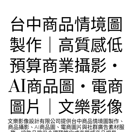
Skip
to
content
台中商品情境圖
製作｜高質感低
預算商業攝影・
AI商品圖・電商
圖片｜文樂影像
文樂影像設計有限公司提供台中商品情境圖製作、
商品攝影、AI商品圖、電商圖片與社群廣告素材服