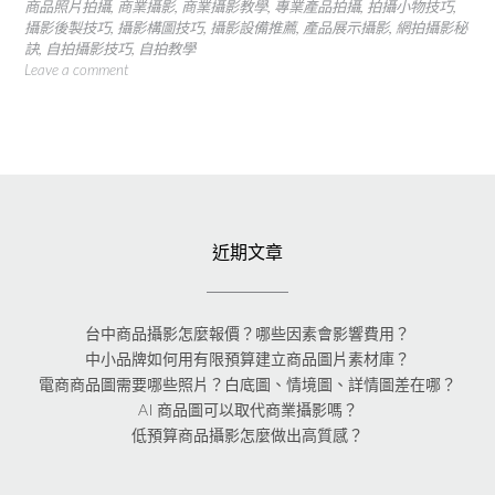
商品照片拍攝
,
商業攝影
,
商業攝影教學
,
專業產品拍攝
,
拍攝小物技巧
,
攝影後製技巧
,
攝影構圖技巧
,
攝影設備推薦
,
產品展示攝影
,
網拍攝影秘
訣
,
自拍攝影技巧
,
自拍教學
Leave a comment
近期文章
台中商品攝影怎麼報價？哪些因素會影響費用？
中小品牌如何用有限預算建立商品圖片素材庫？
電商商品圖需要哪些照片？白底圖、情境圖、詳情圖差在哪？
AI 商品圖可以取代商業攝影嗎？
低預算商品攝影怎麼做出高質感？