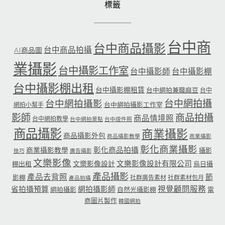
標籤
台中商
台中商品攝影
台中商品拍攝
AI商品圖
業攝影
台中攝影工作室
台中攝影師
台中攝影棚
台中攝影棚出租
台中攝影棚租賃
台中網拍兼職麻豆
台中
台中網拍攝
台中網拍攝影
台中網拍攝影工作室
網拍小幫手
影師
商品拍攝
商品情境照
台中網拍教學
台中網拍景點
台中證件照
商品攝影
商業攝影
商品攝影外包
商品攝影教學
商業攝影
彰化商業攝影
彰化商品拍攝
商業攝影教學
攝影
技巧
廣告攝影
文樂影像
文樂影像設計有限公司
文樂影像設計
棚出租
烏日攝
產品攝影
產品去背照
節
影棚
社群廣告素材
社群素材包月
產品拍攝
省拍攝預算
網拍攝影師
視覺顧問服務
網拍攝影
自然光攝影棚
電
商圖片製作
韓國網拍