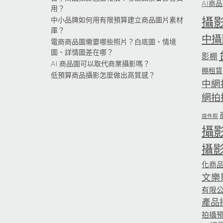
AI商
用？
攝
中小品牌如何用有限預算建立商品圖片素材
庫？
中攝
電商商品圖需要哪些照片？白底圖、情境
圖、詳情圖差在哪？
影棚
AI 商品圖可以取代商業攝影嗎？
棚租賃
低預算商品攝影怎麼做出高質感？
中網
網拍
證件照
攝
攝
化商
文樂
有限
產品
拍攝