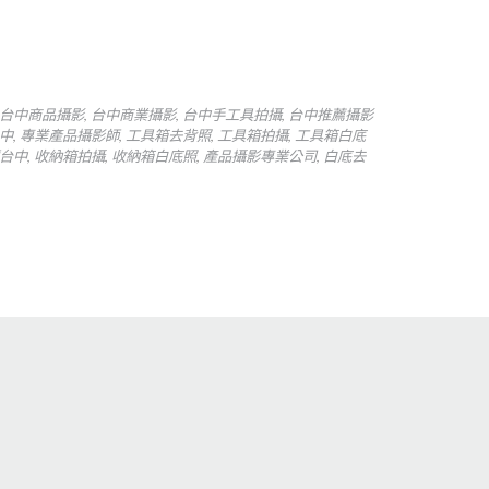
台中商品攝影
,
台中商業攝影
,
台中手工具拍攝
,
台中推薦攝影
中
,
專業產品攝影師
,
工具箱去背照
,
工具箱拍攝
,
工具箱白底
台中
,
收納箱拍攝
,
收納箱白底照
,
產品攝影專業公司
,
白底去