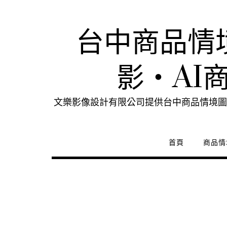
Skip
to
content
台中商品情
影・AI
文樂影像設計有限公司提供台中商品情境圖
首頁
商品情