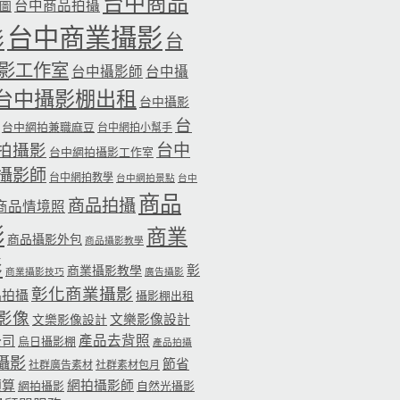
台中商品
台中商品拍攝
品圖
台中商業攝影
影
台
影工作室
台中攝影師
台中攝
台中攝影棚出租
台中攝影
台
台中網拍兼職麻豆
台中網拍小幫手
台中
拍攝影
台中網拍攝影工作室
攝影師
台中網拍教學
台中網拍景點
台中
商品
商品拍攝
商品情境照
影
商業
商品攝影外包
商品攝影教學
影
彰
商業攝影教學
商業攝影技巧
廣告攝影
彰化商業攝影
品拍攝
攝影棚出租
影像
文樂影像設計
文樂影像設計
公司
產品去背照
烏日攝影棚
產品拍攝
攝影
節省
社群廣告素材
社群素材包月
預算
網拍攝影師
網拍攝影
自然光攝影