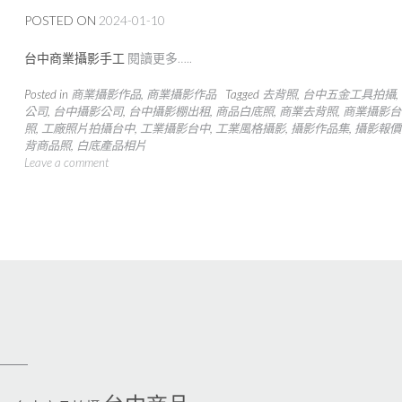
POSTED ON
2024-01-10
台中商業攝影手工
閱讀更多…..
Posted in
商業攝影作品
,
商業攝影作品
Tagged
去背照
,
台中五金工具拍攝
,
公司
,
台中攝影公司
,
台中攝影棚出租
,
商品白底照
,
商業去背照
,
商業攝影台
照
,
工廠照片拍攝台中
,
工業攝影台中
,
工業風格攝影
,
攝影作品集
,
攝影報價
背商品照
,
白底產品相片
Leave a comment