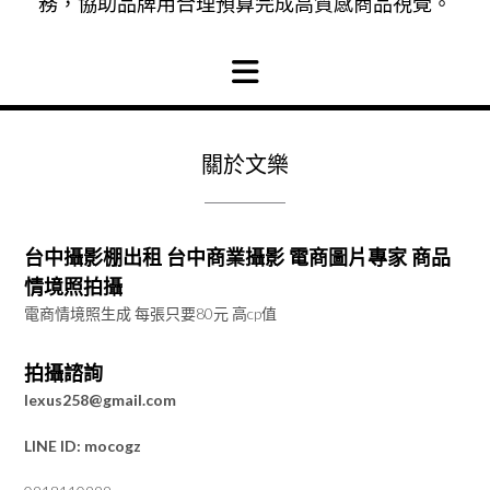
務，協助品牌用合理預算完成高質感商品視覺。
關於文樂
台中攝影棚出租 台中商業攝影 電商圖片專家 商品
情境照拍攝
電商情境照生成 每張只要80元 高cp值
拍攝諮詢
lexus258@gmail.com
LINE ID: mocogz