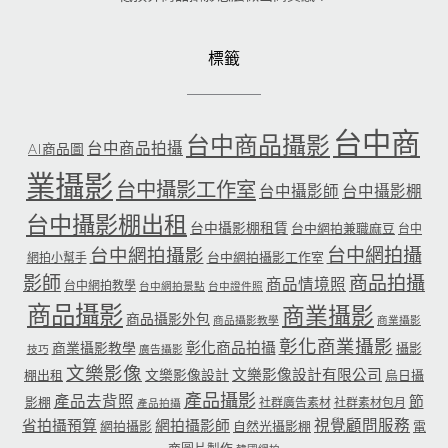
標籤
台中商
台中商品攝影
台中商品拍攝
AI商品圖
業攝影
台中攝影工作室
台中攝影師
台中攝影棚
台中攝影棚出租
台中攝影棚租賃
台中網拍兼職麻豆
台中
台中網拍攝
台中網拍攝影
台中網拍攝影工作室
網拍小幫手
影師
商品拍攝
商品情境照
台中網拍教學
台中網拍景點
台中證件照
商品攝影
商業攝影
商品攝影外包
商品攝影教學
商業攝影
彰化商業攝影
彰化商品拍攝
商業攝影教學
攝影
技巧
廣告攝影
文樂影像
文樂影像設計有限公司
文樂影像設計
棚出租
烏日攝
產品攝影
產品去背照
節
影棚
社群廣告素材
社群素材包月
產品拍攝
省拍攝預算
網拍攝影師
視覺顧問服務
網拍攝影
自然光攝影棚
電
商圖片製作