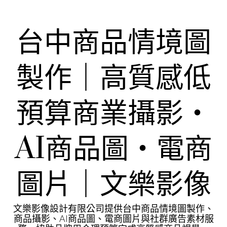
Skip
to
content
台中商品情境圖
製作｜高質感低
預算商業攝影・
AI商品圖・電商
圖片｜文樂影像
文樂影像設計有限公司提供台中商品情境圖製作、
商品攝影、AI商品圖、電商圖片與社群廣告素材服