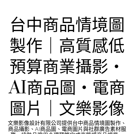
Skip
to
content
台中商品情境圖
製作｜高質感低
預算商業攝影・
AI商品圖・電商
圖片｜文樂影像
文樂影像設計有限公司提供台中商品情境圖製作、
商品攝影、AI商品圖、電商圖片與社群廣告素材服