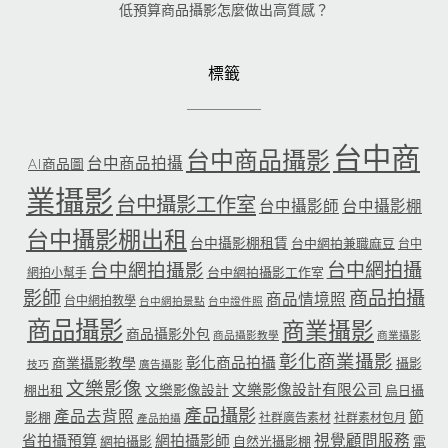
低預算商品攝影怎麼做出高質感？
標籤
台中商
台中商品攝影
台中商品拍攝
AI商品圖
業攝影
台中攝影工作室
台中攝影師
台中攝影棚
台中攝影棚出租
台中攝影棚租賃
台中網拍兼職麻豆
台中
台中網拍攝
台中網拍攝影
台中網拍攝影工作室
網拍小幫手
影師
商品拍攝
商品情境照
台中網拍教學
台中網拍景點
台中證件照
商品攝影
商業攝影
商品攝影外包
商品攝影教學
商業攝影
彰化商業攝影
彰化商品拍攝
商業攝影教學
攝影
技巧
廣告攝影
文樂影像
文樂影像設計有限公司
文樂影像設計
棚出租
烏日攝
產品攝影
產品去背照
節
影棚
社群廣告素材
社群素材包月
產品拍攝
省拍攝預算
網拍攝影師
視覺顧問服務
網拍攝影
自然光攝影棚
電