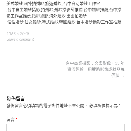
美式婚紗,國外拍婚紗,旅遊婚紗,,台中自助婚紗工作室
,台中自主婚紗攝影,拍婚紗,婚紗攝影師推薦,台中婚紗推薦,台中攝
影工作室推薦,婚紗攝影,海外婚紗,出國拍婚紗
,個性婚紗,仙女婚紗,韓式婚紗,韓國婚紗,台中婚紗攝影工作室推薦
Full
1365 × 2048
size
Leave a comment
Post
台中商業攝影：文樂影像，13 年
navigation
資深經驗，用策略影像成就品牌
價值
→
發佈留言
發佈留言必須填寫的電子郵件地址不會公開。
必填欄位標示為
*
留言
*